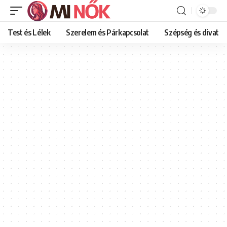
Test és Lélek
Szerelem és Párkapcsolat
Szépség és divat