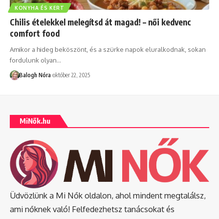
KONYHA ÉS KERT
Chilis ételekkel melegítsd át magad! – női kedvenc
comfort food
Amikor a hideg beköszönt, és a szürke napok eluralkodnak, sokan
fordulunk olyan
…
Balogh Nóra
október 22, 2025
MiNők.hu
Üdvözlünk a Mi Nők oldalon, ahol mindent megtalálsz,
ami nőknek való! Felfedezhetsz tanácsokat és