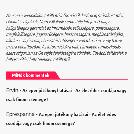
Az ezen a weboldalon található információk kizárólag szórakoztatási
célokat szolgálnak. Nem vállalunk semmiféle kifejezett vagy
hallgatólagos garanciát az információk teljességére, pontosságára,
megfelelőségére, jogszerűségére, hasznosságára, megbízhatóságára,
alkalmasságára vagy hozzáférhetőségére vonatkozóan, vagy bármi
másra vonatkozóan. Az információkra való bármilyen támaszkodás
ezért szigorúan az Ön saját felelősségére történik. További feltételek a
felhasználási feltételekben
találhatók.
MiNők kommentek
Ervin
-
Az eper jótékony hatásai – Az élet édes csodája vagy
csak finom csemege?
Eprespanna
-
Az eper jótékony hatásai – Az élet édes
csodája vagy csak finom csemege?