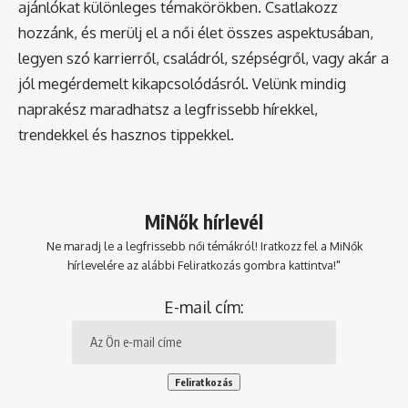
ajánlókat különleges témakörökben. Csatlakozz
hozzánk, és merülj el a női élet összes aspektusában,
legyen szó karrierről, családról, szépségről, vagy akár a
jól megérdemelt kikapcsolódásról. Velünk mindig
naprakész maradhatsz a legfrissebb hírekkel,
trendekkel és hasznos tippekkel.
MiNők hírlevél
Ne maradj le a legfrissebb női témákról! Iratkozz fel a MiNők
hírlevelére az alábbi Feliratkozás gombra kattintva!"
E-mail cím: