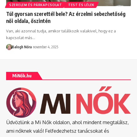
SZERELEM ÉS PÁRKAPCSOLAT
TEST ÉS LÉLEK
Túl gyorsan szerettél bele? Az érzelmi sebezhetőség
női oldala, őszintén
Van, aki azonnal tudja, amikor találkozik valakivel, hogy ez a
kapcsolat más
…
Balogh Nóra
november 4, 2025
MiNők.hu
Üdvözlünk a Mi Nők oldalon, ahol mindent megtalálsz,
ami nőknek való! Felfedezhetsz tanácsokat és