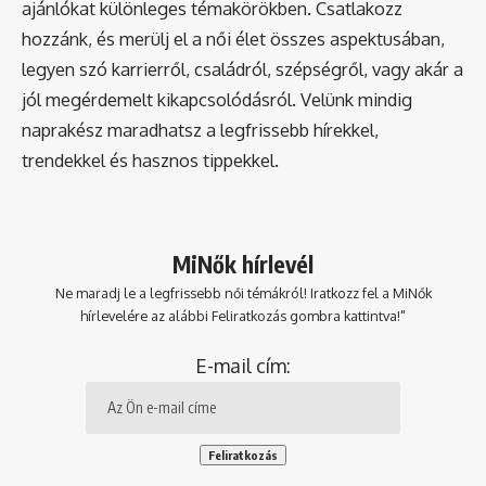
ajánlókat különleges témakörökben. Csatlakozz
hozzánk, és merülj el a női élet összes aspektusában,
legyen szó karrierről, családról, szépségről, vagy akár a
jól megérdemelt kikapcsolódásról. Velünk mindig
naprakész maradhatsz a legfrissebb hírekkel,
trendekkel és hasznos tippekkel.
MiNők hírlevél
Ne maradj le a legfrissebb női témákról! Iratkozz fel a MiNők
hírlevelére az alábbi Feliratkozás gombra kattintva!"
E-mail cím: