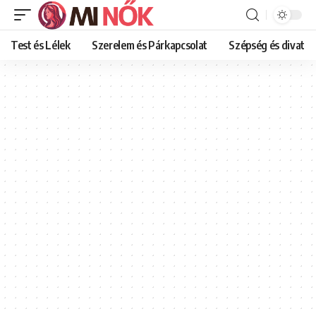
Test és Lélek
Szerelem és Párkapcsolat
Szépség és divat