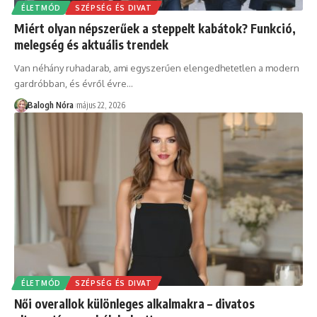
ÉLETMÓD
SZÉPSÉG ÉS DIVAT
Miért olyan népszerűek a steppelt kabátok? Funkció,
melegség és aktuális trendek
Van néhány ruhadarab, ami egyszerűen elengedhetetlen a modern
gardróbban, és évről évre
…
Balogh Nóra
május 22, 2026
ÉLETMÓD
SZÉPSÉG ÉS DIVAT
Női overallok különleges alkalmakra – divatos