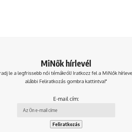
MiNők hírlevél
dj le a legfrissebb női témákról! Iratkozz fel a MiNők hírlev
alábbi Feliratkozás gombra kattintva!"
E-mail cím: