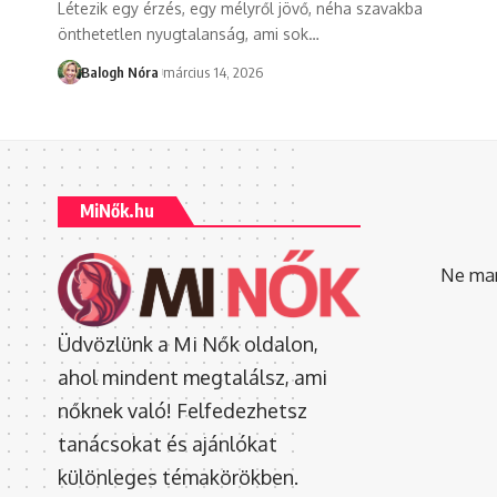
Létezik egy érzés, egy mélyről jövő, néha szavakba
önthetetlen nyugtalanság, ami sok
…
Balogh Nóra
március 14, 2026
MiNők.hu
Ne mara
Üdvözlünk a Mi Nők oldalon,
ahol mindent megtalálsz, ami
nőknek való! Felfedezhetsz
tanácsokat és ajánlókat
különleges témakörökben.