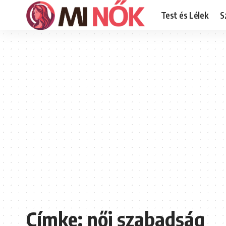
Test és Lélek
S
Címke:
női szabadság