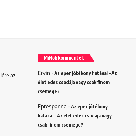
MiNők kommentek
Ervin
-
Az eper jótékony hatásai – Az
elére az
élet édes csodája vagy csak finom
csemege?
Eprespanna
-
Az eper jótékony
hatásai – Az élet édes csodája vagy
csak finom csemege?