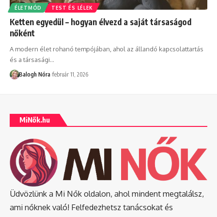
ÉLETMÓD
TEST ÉS LÉLEK
Ketten egyedül – hogyan élvezd a saját társaságod
nőként
A modern élet rohanó tempójában, ahol az állandó kapcsolattartás
és a társasági
…
Balogh Nóra
február 11, 2026
MiNők.hu
Üdvözlünk a Mi Nők oldalon, ahol mindent megtalálsz,
ami nőknek való! Felfedezhetsz tanácsokat és