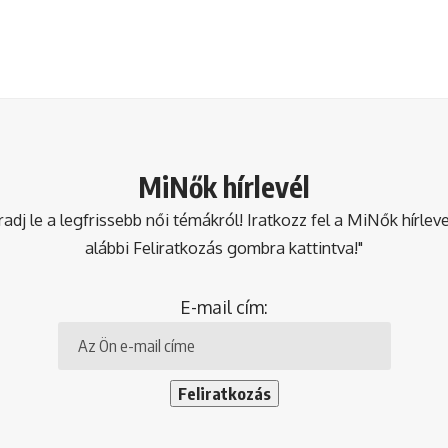
MiNők hírlevél
dj le a legfrissebb női témákról! Iratkozz fel a MiNők hírlev
alábbi Feliratkozás gombra kattintva!"
E-mail cím: