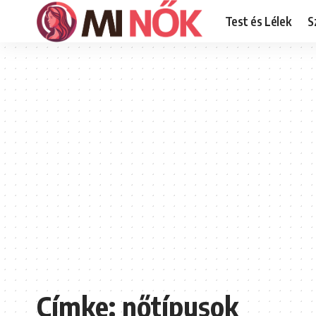
Test és Lélek
S
Címke:
nőtípusok