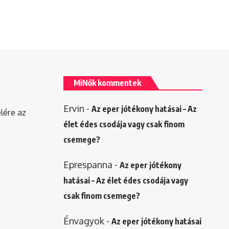
MiNők kommentek
Ervin
-
Az eper jótékony hatásai – Az
elére az
élet édes csodája vagy csak finom
csemege?
Eprespanna
-
Az eper jótékony
hatásai – Az élet édes csodája vagy
csak finom csemege?
Énvagyok
-
Az eper jótékony hatásai