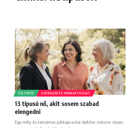
ÉLETMÓD
SZERELEM ÉS PÁRKAPCSOLAT
13 típusú nő, akit sosem szabad
elengedni
Egy mély és tartalmas párkapcsolat építése sokszor olyan,