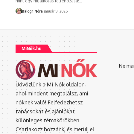
mint egy műalkotás létrehozása:
…
Balogh Nóra
január 9, 2026
MiNők.hu
Ne mara
Üdvözlünk a Mi Nők oldalon,
ahol mindent megtalálsz, ami
nőknek való! Felfedezhetsz
tanácsokat és ajánlókat
különleges témakörökben.
Csatlakozz hozzánk, és merülj el