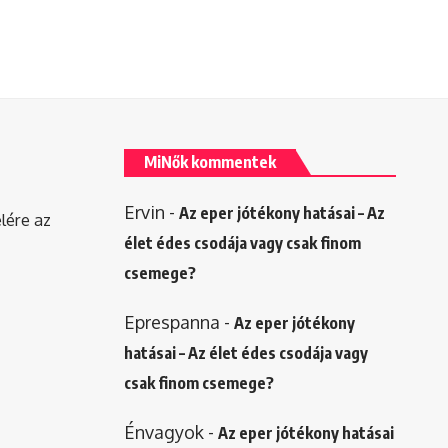
MiNők kommentek
Ervin
-
Az eper jótékony hatásai – Az
elére az
élet édes csodája vagy csak finom
csemege?
Eprespanna
-
Az eper jótékony
hatásai – Az élet édes csodája vagy
csak finom csemege?
Énvagyok
-
Az eper jótékony hatásai