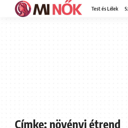
Test és Lélek
S
Címke:
növényi étrend