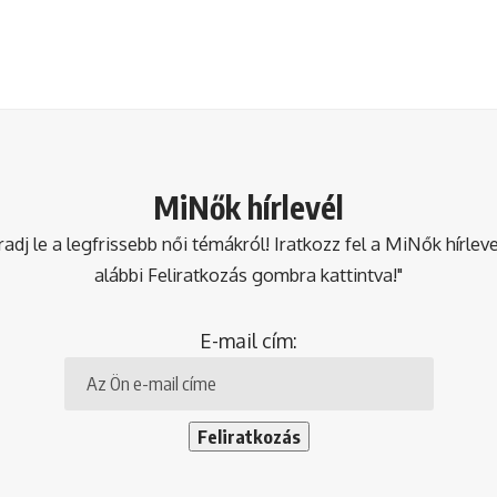
MiNők hírlevél
dj le a legfrissebb női témákról! Iratkozz fel a MiNők hírlev
alábbi Feliratkozás gombra kattintva!"
E-mail cím: