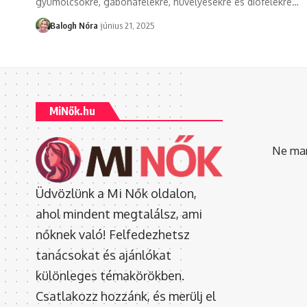
gyümölcsökre, gabonafélékre, hüvelyesekre és diófélékre
…
Balogh Nóra
június 21, 2025
MiNők.hu
Ne mara
Üdvözlünk a Mi Nők oldalon,
ahol mindent megtalálsz, ami
nőknek való! Felfedezhetsz
tanácsokat és ajánlókat
különleges témakörökben.
Csatlakozz hozzánk, és merülj el