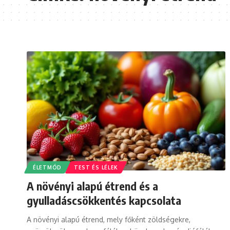
ÉLETMÓD
TEST ÉS LÉLEK
A növényi alapú étrend és a
gyulladáscsökkentés kapcsolata
A növényi alapú étrend, mely főként zöldségekre,