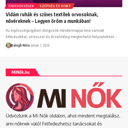
ÉRDEKESSÉGEK
SZÉPSÉG ÉS DIVAT
Vidám ruhák és színes textilek orvosoknak,
nővéreknek – Legyen öröm a munkában!
Az egészségügyben dolgozók mindennapjai tele vannak
kihívásokkal, stresszel és érzelmileg megterhelő helyzetekkel.
…
Balogh Nóra
január 1, 2026
MiNők.hu
Üdvözlünk a Mi Nők oldalon, ahol mindent megtalálsz,
ami nőknek való! Felfedezhetsz tanácsokat és