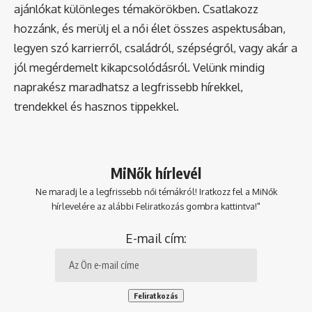
ajánlókat különleges témakörökben. Csatlakozz
hozzánk, és merülj el a női élet összes aspektusában,
legyen szó karrierről, családról, szépségről, vagy akár a
jól megérdemelt kikapcsolódásról. Velünk mindig
naprakész maradhatsz a legfrissebb hírekkel,
trendekkel és hasznos tippekkel.
MiNők hírlevél
Ne maradj le a legfrissebb női témákról! Iratkozz fel a MiNők
hírlevelére az alábbi Feliratkozás gombra kattintva!"
E-mail cím: