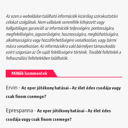
Az ezen a weboldalon található információk kizárólag szórakoztatási
célokat szolgálnak. Nem vállalunk semmiféle kifejezett vagy
hallgatólagos garanciát az információk teljességére, pontosságára,
megfelelőségére, jogszerűségére, hasznosságára, megbízhatóságára,
alkalmasságára vagy hozzáférhetőségére vonatkozóan, vagy bármi
másra vonatkozóan. Az információkra való bármilyen támaszkodás
ezért szigorúan az Ön saját felelősségére történik. További feltételek a
felhasználási feltételekben
találhatók.
MiNők kommentek
Ervin
-
Az eper jótékony hatásai – Az élet édes csodája vagy
csak finom csemege?
Eprespanna
-
Az eper jótékony hatásai – Az élet édes
csodája vagy csak finom csemege?