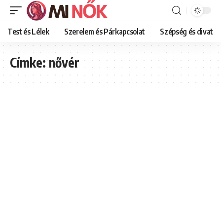
Test és Lélek
Szerelem és Párkapcsolat
Szépség és divat
Címke:
nővér