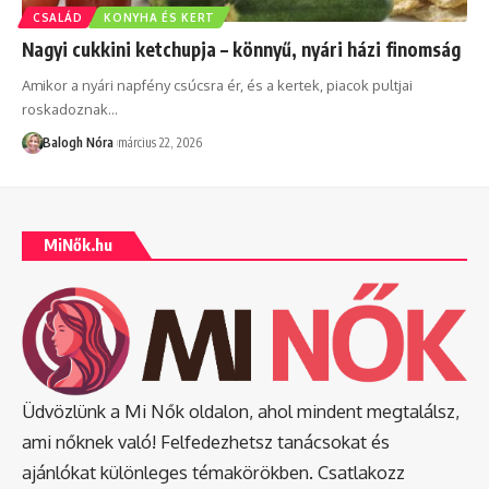
CSALÁD
KONYHA ÉS KERT
Nagyi cukkini ketchupja – könnyű, nyári házi finomság
Amikor a nyári napfény csúcsra ér, és a kertek, piacok pultjai
roskadoznak
…
Balogh Nóra
március 22, 2026
MiNők.hu
Üdvözlünk a Mi Nők oldalon, ahol mindent megtalálsz,
ami nőknek való! Felfedezhetsz tanácsokat és
ajánlókat különleges témakörökben. Csatlakozz