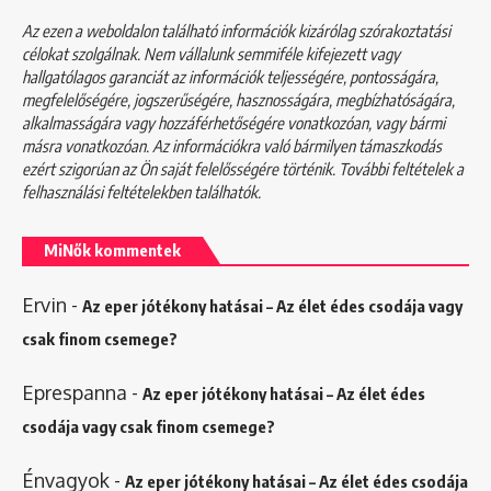
Az ezen a weboldalon található információk kizárólag szórakoztatási
célokat szolgálnak. Nem vállalunk semmiféle kifejezett vagy
hallgatólagos garanciát az információk teljességére, pontosságára,
megfelelőségére, jogszerűségére, hasznosságára, megbízhatóságára,
alkalmasságára vagy hozzáférhetőségére vonatkozóan, vagy bármi
másra vonatkozóan. Az információkra való bármilyen támaszkodás
ezért szigorúan az Ön saját felelősségére történik. További feltételek a
felhasználási feltételekben
találhatók.
MiNők kommentek
Ervin
-
Az eper jótékony hatásai – Az élet édes csodája vagy
csak finom csemege?
Eprespanna
-
Az eper jótékony hatásai – Az élet édes
csodája vagy csak finom csemege?
Énvagyok
-
Az eper jótékony hatásai – Az élet édes csodája