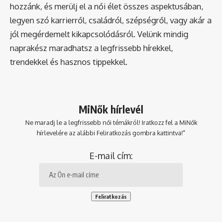
hozzánk, és merülj el a női élet összes aspektusában,
legyen szó karrierről, családról, szépségről, vagy akár a
jól megérdemelt kikapcsolódásról. Velünk mindig
naprakész maradhatsz a legfrissebb hírekkel,
trendekkel és hasznos tippekkel.
MiNők hírlevél
Ne maradj le a legfrissebb női témákról! Iratkozz fel a MiNők
hírlevelére az alábbi Feliratkozás gombra kattintva!"
E-mail cím: