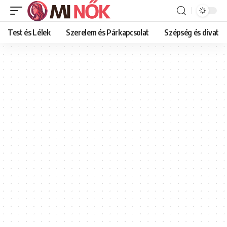
Test és Lélek
Szerelem és Párkapcsolat
Szépség és divat