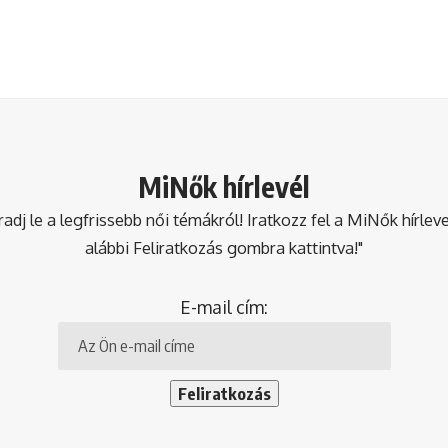
MiNők hírlevél
dj le a legfrissebb női témákról! Iratkozz fel a MiNők hírlev
alábbi Feliratkozás gombra kattintva!"
E-mail cím: