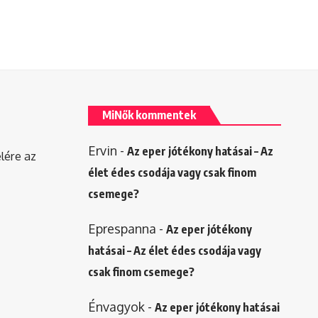
MiNők kommentek
Ervin
-
Az eper jótékony hatásai – Az
elére az
élet édes csodája vagy csak finom
csemege?
Eprespanna
-
Az eper jótékony
hatásai – Az élet édes csodája vagy
csak finom csemege?
Énvagyok
-
Az eper jótékony hatásai