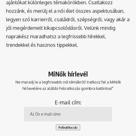
ajánlókat különleges témakörökben. Csatlakozz
hozzánk, és merülj el a női élet összes aspektusában,
legyen szó karrierről, családról, szépségről, vagy akár a
jól megérdemelt kikapcsolódásról. Velünk mindig
naprakész maradhatsz a legfrissebb hírekkel,
trendekkel és hasznos tippekkel.
MiNők hírlevél
Ne maradj le a legfrissebb női témákról! Iratkozz fel a MiNők
hírlevelére az alábbi Feliratkozás gombra kattintva!"
E-mail cím: