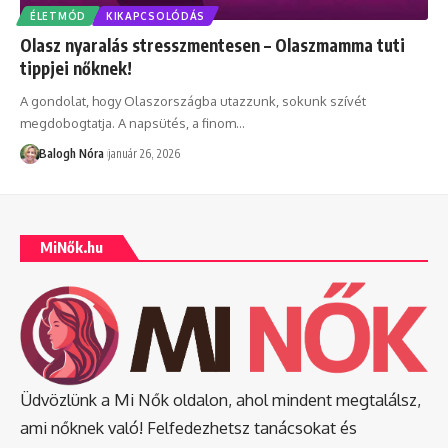
ÉLETMÓD
KIKAPCSOLÓDÁS
Olasz nyaralás stresszmentesen – Olaszmamma tuti
tippjei nőknek!
A gondolat, hogy Olaszországba utazzunk, sokunk szívét
megdobogtatja. A napsütés, a finom
…
Balogh Nóra
január 26, 2026
MiNők.hu
Üdvözlünk a Mi Nők oldalon, ahol mindent megtalálsz,
ami nőknek való! Felfedezhetsz tanácsokat és