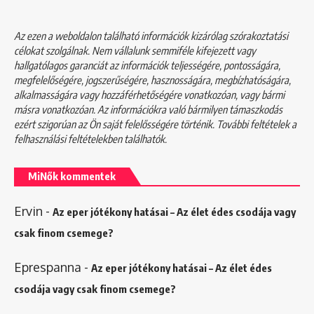
Az ezen a weboldalon található információk kizárólag szórakoztatási
célokat szolgálnak. Nem vállalunk semmiféle kifejezett vagy
hallgatólagos garanciát az információk teljességére, pontosságára,
megfelelőségére, jogszerűségére, hasznosságára, megbízhatóságára,
alkalmasságára vagy hozzáférhetőségére vonatkozóan, vagy bármi
másra vonatkozóan. Az információkra való bármilyen támaszkodás
ezért szigorúan az Ön saját felelősségére történik. További feltételek a
felhasználási feltételekben
találhatók.
MiNők kommentek
Ervin
-
Az eper jótékony hatásai – Az élet édes csodája vagy
csak finom csemege?
Eprespanna
-
Az eper jótékony hatásai – Az élet édes
csodája vagy csak finom csemege?