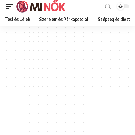
Test és Lélek
Szerelem és Párkapcsolat
Szépség és divat