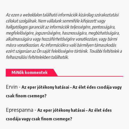
Az ezen a weboldalon található információk kizárólag szórakoztatási
célokat szolgálnak. Nem vállalunk semmiféle kifejezett vagy
hallgatólagos garanciát az információk teljességére, pontosságára,
megfelelőségére, jogszerűségére, hasznosságára, megbízhatóságára,
alkalmasságára vagy hozzáférhetőségére vonatkozóan, vagy bármi
másra vonatkozóan. Az információkra való bármilyen támaszkodás
ezért szigorúan az Ön saját felelősségére történik. További feltételek a
felhasználási feltételekben
találhatók.
MiNők kommentek
Ervin
-
Az eper jótékony hatásai – Az élet édes csodája vagy
csak finom csemege?
Eprespanna
-
Az eper jótékony hatásai – Az élet édes
csodája vagy csak finom csemege?