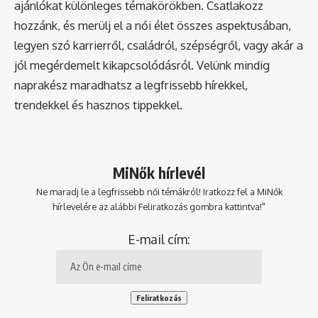
ajánlókat különleges témakörökben. Csatlakozz
hozzánk, és merülj el a női élet összes aspektusában,
legyen szó karrierről, családról, szépségről, vagy akár a
jól megérdemelt kikapcsolódásról. Velünk mindig
naprakész maradhatsz a legfrissebb hírekkel,
trendekkel és hasznos tippekkel.
MiNők hírlevél
Ne maradj le a legfrissebb női témákról! Iratkozz fel a MiNők
hírlevelére az alábbi Feliratkozás gombra kattintva!"
E-mail cím: