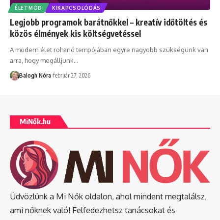
ÉLETMÓD
KIKAPCSOLÓDÁS
Legjobb programok barátnőkkel – kreatív időtöltés és
közös élmények kis költségvetéssel
A modern élet rohanó tempójában egyre nagyobb szükségünk van
arra, hogy megálljunk
…
Balogh Nóra
február 27, 2026
MiNők.hu
Üdvözlünk a Mi Nők oldalon, ahol mindent megtalálsz,
ami nőknek való! Felfedezhetsz tanácsokat és