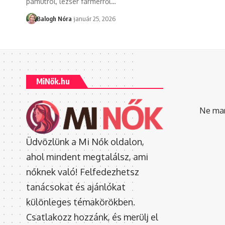
pamutról, lezser farmerről
…
Balogh Nóra
január 25, 2026
MiNők.hu
Ne mara
Üdvözlünk a Mi Nők oldalon,
ahol mindent megtalálsz, ami
nőknek való! Felfedezhetsz
tanácsokat és ajánlókat
különleges témakörökben.
Csatlakozz hozzánk, és merülj el