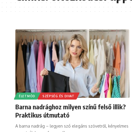
ÉLETMÓD
SZÉPSÉG ÉS DIVAT
Barna nadrághoz milyen színű felső illik?
Praktikus útmutató
A barna nadrág – legyen szó elegáns szövetről, kényelmes