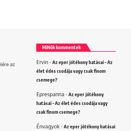
MiNők kommentek
Ervin
-
Az eper jótékony hatásai – Az
elére az
élet édes csodája vagy csak finom
csemege?
Eprespanna
-
Az eper jótékony
hatásai – Az élet édes csodája vagy
csak finom csemege?
Énvagyok
-
Az eper jótékony hatásai