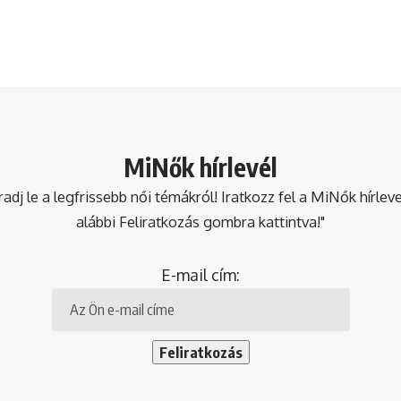
MiNők hírlevél
dj le a legfrissebb női témákról! Iratkozz fel a MiNők hírlev
alábbi Feliratkozás gombra kattintva!"
E-mail cím: