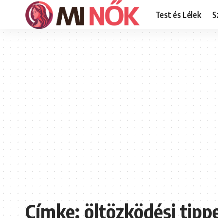
Test és Lélek
S
Címke:
öltözködési tipp