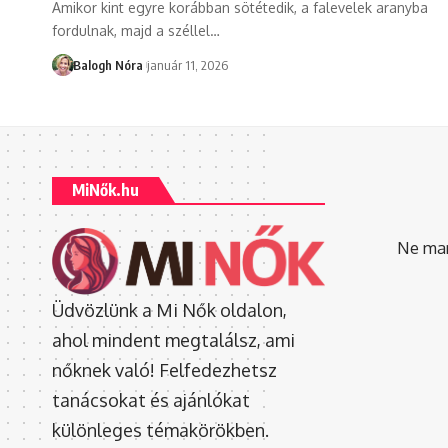
Amikor kint egyre korábban sötétedik, a falevelek aranyba
fordulnak, majd a széllel
…
Balogh Nóra
január 11, 2026
MiNők.hu
Ne mara
Üdvözlünk a Mi Nők oldalon,
ahol mindent megtalálsz, ami
nőknek való! Felfedezhetsz
tanácsokat és ajánlókat
különleges témakörökben.