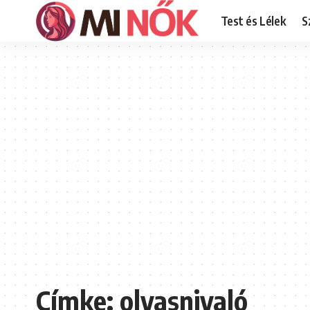
Test és Lélek
S
Címke:
olvasnivaló