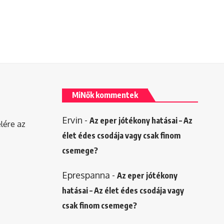
MiNők kommentek
Ervin
-
Az eper jótékony hatásai – Az
elére az
élet édes csodája vagy csak finom
csemege?
Eprespanna
-
Az eper jótékony
hatásai – Az élet édes csodája vagy
csak finom csemege?