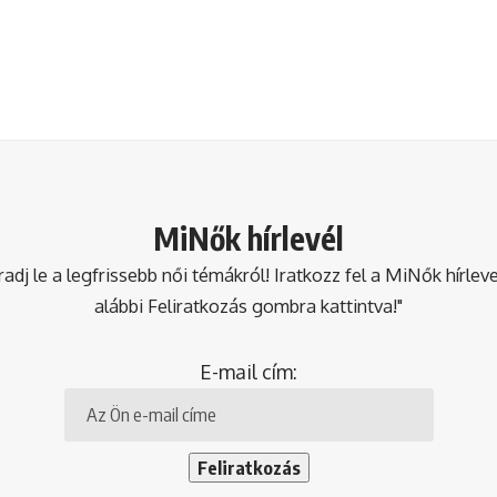
MiNők hírlevél
dj le a legfrissebb női témákról! Iratkozz fel a MiNők hírlev
alábbi Feliratkozás gombra kattintva!"
E-mail cím: