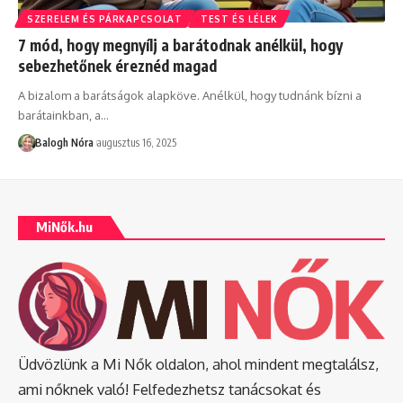
SZERELEM ÉS PÁRKAPCSOLAT
TEST ÉS LÉLEK
7 mód, hogy megnyílj a barátodnak anélkül, hogy
sebezhetőnek éreznéd magad
A bizalom a barátságok alapköve. Anélkül, hogy tudnánk bízni a
barátainkban, a
…
Balogh Nóra
augusztus 16, 2025
MiNők.hu
Üdvözlünk a Mi Nők oldalon, ahol mindent megtalálsz,
ami nőknek való! Felfedezhetsz tanácsokat és