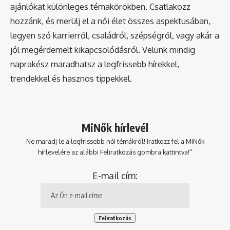
ajánlókat különleges témakörökben. Csatlakozz
hozzánk, és merülj el a női élet összes aspektusában,
legyen szó karrierről, családról, szépségről, vagy akár a
jól megérdemelt kikapcsolódásról. Velünk mindig
naprakész maradhatsz a legfrissebb hírekkel,
trendekkel és hasznos tippekkel.
MiNők hírlevél
Ne maradj le a legfrissebb női témákról! Iratkozz fel a MiNők
hírlevelére az alábbi Feliratkozás gombra kattintva!"
E-mail cím: