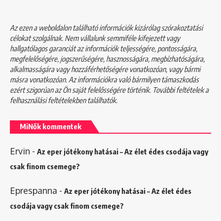
Az ezen a weboldalon található információk kizárólag szórakoztatási
célokat szolgálnak. Nem vállalunk semmiféle kifejezett vagy
hallgatólagos garanciát az információk teljességére, pontosságára,
megfelelőségére, jogszerűségére, hasznosságára, megbízhatóságára,
alkalmasságára vagy hozzáférhetőségére vonatkozóan, vagy bármi
másra vonatkozóan. Az információkra való bármilyen támaszkodás
ezért szigorúan az Ön saját felelősségére történik. További feltételek a
felhasználási feltételekben
találhatók.
MiNők kommentek
Ervin
-
Az eper jótékony hatásai – Az élet édes csodája vagy
csak finom csemege?
Eprespanna
-
Az eper jótékony hatásai – Az élet édes
csodája vagy csak finom csemege?