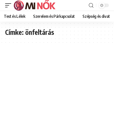
Test és Lélek
Szerelem és Párkapcsolat
Szépség és divat
Címke:
önfeltárás