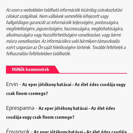
Az ezen a weboldalon található információk kizárólag szórakoztatási
célokat szolgálnak. Nem vállalunk semmiféle kifejezett vagy
hallgatólagos garanciát az információk teljességére, pontosságára,
megfelelőségére, jogszerűségére, hasznosságára, megbízhatóságára,
alkalmasságára vagy hozzáférhetőségére vonatkozóan, vagy bármi
másra vonatkozóan. Az információkra való bármilyen támaszkodás
ezért szigorúan az Ön saját felelősségére történik. További feltételek a
felhasználási feltételekben
találhatók.
MiNők kommentek
Ervin
-
Az eper jótékony hatásai – Az élet édes csodája vagy
csak finom csemege?
Eprespanna
-
Az eper jótékony hatásai – Az élet édes
csodája vagy csak finom csemege?
Énvagyok
-
Az eper jótékony hatásai – Az élet édes csodája