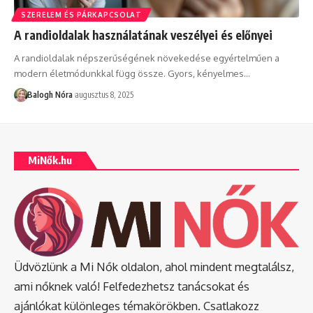
SZERELEM ÉS PÁRKAPCSOLAT
A randioldalak használatának veszélyei és előnyei
A randioldalak népszerűségének növekedése egyértelműen a
modern életmódunkkal függ össze. Gyors, kényelmes
…
Balogh Nóra
augusztus 8, 2025
MiNők.hu
Üdvözlünk a Mi Nők oldalon, ahol mindent megtalálsz,
ami nőknek való! Felfedezhetsz tanácsokat és
ajánlókat különleges témakörökben. Csatlakozz