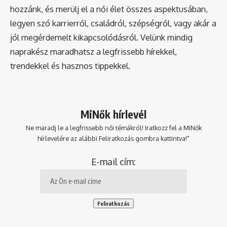
hozzánk, és merülj el a női élet összes aspektusában,
legyen szó karrierről, családról, szépségről, vagy akár a
jól megérdemelt kikapcsolódásról. Velünk mindig
naprakész maradhatsz a legfrissebb hírekkel,
trendekkel és hasznos tippekkel.
MiNők hírlevél
Ne maradj le a legfrissebb női témákról! Iratkozz fel a MiNők
hírlevelére az alábbi Feliratkozás gombra kattintva!"
E-mail cím: