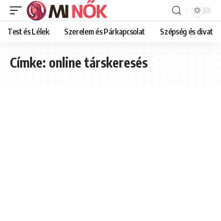
Test és Lélek
Szerelem és Párkapcsolat
Szépség és divat
Címke:
online társkeresés