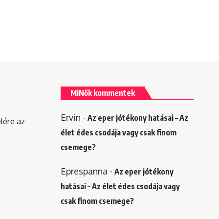
MiNők kommentek
Ervin
-
Az eper jótékony hatásai – Az
elére az
élet édes csodája vagy csak finom
csemege?
Eprespanna
-
Az eper jótékony
hatásai – Az élet édes csodája vagy
csak finom csemege?