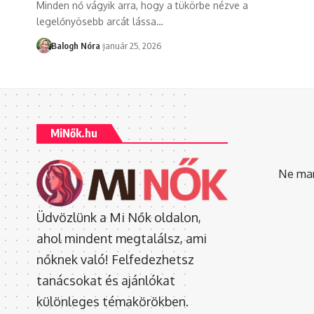
Minden nő vágyik arra, hogy a tükörbe nézve a
legelőnyösebb arcát lássa
…
Balogh Nóra
január 25, 2026
MiNők.hu
Ne mara
Üdvözlünk a Mi Nők oldalon,
ahol mindent megtalálsz, ami
nőknek való! Felfedezhetsz
tanácsokat és ajánlókat
különleges témakörökben.