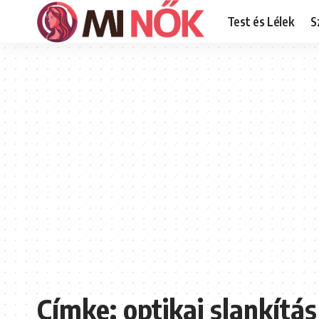
Test és Lélek
S
Címke:
optikai slankítás