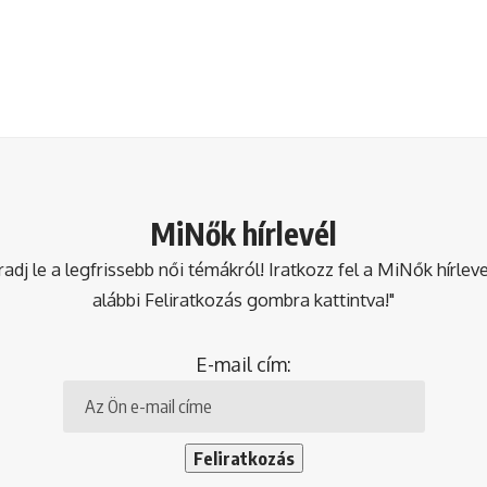
MiNők hírlevél
dj le a legfrissebb női témákról! Iratkozz fel a MiNők hírlev
alábbi Feliratkozás gombra kattintva!"
E-mail cím: