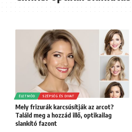
ÉLETMÓD
SZÉPSÉG ÉS DIVAT
Mely frizurák karcsúsítják az arcot?
Találd meg a hozzád illő, optikailag
slankító fazont