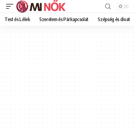
Test és Lélek
Szerelem és Párkapcsolat
Szépség és divat