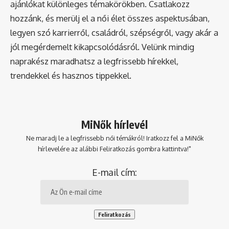
ajánlókat különleges témakörökben. Csatlakozz
hozzánk, és merülj el a női élet összes aspektusában,
legyen szó karrierről, családról, szépségről, vagy akár a
jól megérdemelt kikapcsolódásról. Velünk mindig
naprakész maradhatsz a legfrissebb hírekkel,
trendekkel és hasznos tippekkel.
MiNők hírlevél
Ne maradj le a legfrissebb női témákról! Iratkozz fel a MiNők
hírlevelére az alábbi Feliratkozás gombra kattintva!"
E-mail cím: