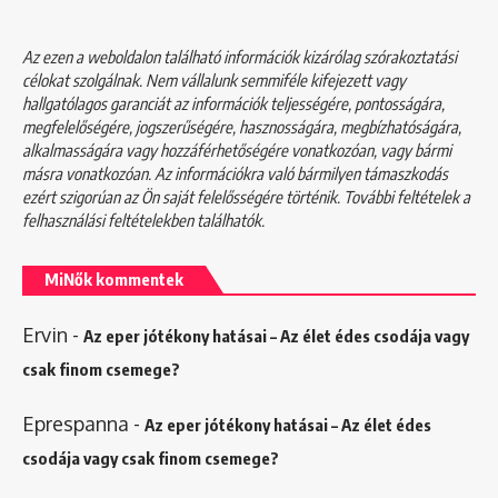
Az ezen a weboldalon található információk kizárólag szórakoztatási
célokat szolgálnak. Nem vállalunk semmiféle kifejezett vagy
hallgatólagos garanciát az információk teljességére, pontosságára,
megfelelőségére, jogszerűségére, hasznosságára, megbízhatóságára,
alkalmasságára vagy hozzáférhetőségére vonatkozóan, vagy bármi
másra vonatkozóan. Az információkra való bármilyen támaszkodás
ezért szigorúan az Ön saját felelősségére történik. További feltételek a
felhasználási feltételekben
találhatók.
MiNők kommentek
Ervin
-
Az eper jótékony hatásai – Az élet édes csodája vagy
csak finom csemege?
Eprespanna
-
Az eper jótékony hatásai – Az élet édes
csodája vagy csak finom csemege?