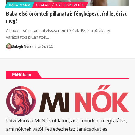
BABA-MAMA
CSALÁD
GYEREKNEVELÉS
Baba első örömteli pillanatai: fényképezd, írd le, őrizd
meg!
A baba első pillanatai vissza nem térőek. Ezek a törékeny,
varázslatos pillanatok
…
Balogh Nóra
május 24, 2025
MiNők.hu
Üdvözlünk a Mi Nők oldalon, ahol mindent megtalálsz,
ami nőknek való! Felfedezhetsz tanácsokat és