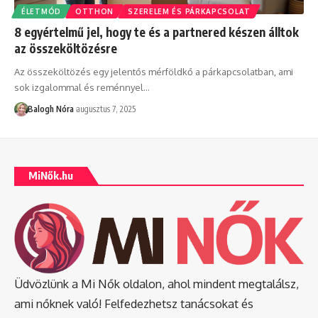
ÉLETMÓD
OTTHON
SZERELEM ÉS PÁRKAPCSOLAT
8 egyértelmű jel, hogy te és a partnered készen álltok
az összeköltözésre
Az összeköltözés egy jelentős mérföldkő a párkapcsolatban, ami
sok izgalommal és reménnyel
…
Balogh Nóra
augusztus 7, 2025
MiNők.hu
Üdvözlünk a Mi Nők oldalon, ahol mindent megtalálsz,
ami nőknek való! Felfedezhetsz tanácsokat és