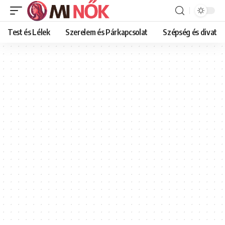
Test és Lélek
Szerelem és Párkapcsolat
Szépség és divat