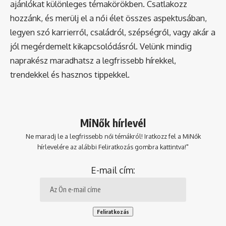
ajánlókat különleges témakörökben. Csatlakozz
hozzánk, és merülj el a női élet összes aspektusában,
legyen szó karrierről, családról, szépségről, vagy akár a
jól megérdemelt kikapcsolódásról. Velünk mindig
naprakész maradhatsz a legfrissebb hírekkel,
trendekkel és hasznos tippekkel.
MiNők hírlevél
Ne maradj le a legfrissebb női témákról! Iratkozz fel a MiNők
hírlevelére az alábbi Feliratkozás gombra kattintva!"
E-mail cím: