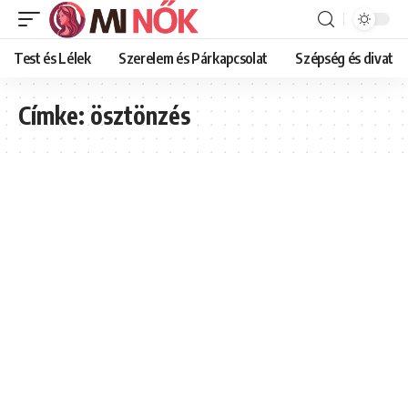
Test és Lélek
Szerelem és Párkapcsolat
Szépség és divat
Címke:
ösztönzés