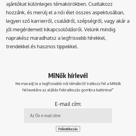
ajánlókat különleges témakörökben. Csatlakozz
hozzánk, és merülj el a női élet összes aspektusában,
legyen szó karrierről, családról, szépségről, vagy akár a
jól megérdemelt kikapcsolódásról. Velünk mindig
naprakész maradhatsz a legfrissebb hírekkel,
trendekkel és hasznos tippekkel.
MiNők hírlevél
Ne maradj le a legfrissebb női témákról! Iratkozz fel a MiNők
hírlevelére az alábbi Feliratkozás gombra kattintva!"
E-mail cím: