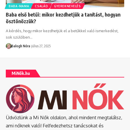
BABA-MAMA
CSALÁD
GYEREKNEVELÉS
Baba első betűi: mikor kezdhetjük a tanítást, hogyan
ösztönözzük?
A kérdés, hogy mikor kezdhetjük el a betűkkel való ismerkedést,
sok szülőben
…
Balogh Nóra
július 27, 2025
MiNők.hu
Üdvözlünk a Mi Nők oldalon, ahol mindent megtalálsz,
ami nőknek való! Felfedezhetsz tanácsokat és