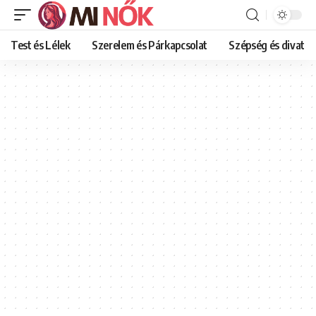
Test és Lélek
Szerelem és Párkapcsolat
Szépség és divat