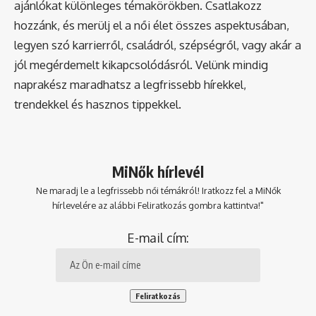
ajánlókat különleges témakörökben. Csatlakozz
hozzánk, és merülj el a női élet összes aspektusában,
legyen szó karrierről, családról, szépségről, vagy akár a
jól megérdemelt kikapcsolódásról. Velünk mindig
naprakész maradhatsz a legfrissebb hírekkel,
trendekkel és hasznos tippekkel.
MiNők hírlevél
Ne maradj le a legfrissebb női témákról! Iratkozz fel a MiNők
hírlevelére az alábbi Feliratkozás gombra kattintva!"
E-mail cím: