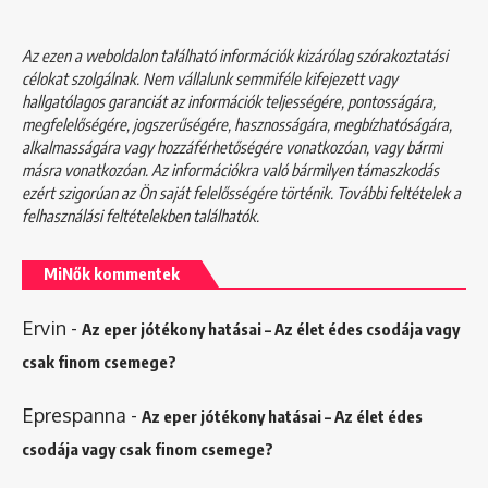
Az ezen a weboldalon található információk kizárólag szórakoztatási
célokat szolgálnak. Nem vállalunk semmiféle kifejezett vagy
hallgatólagos garanciát az információk teljességére, pontosságára,
megfelelőségére, jogszerűségére, hasznosságára, megbízhatóságára,
alkalmasságára vagy hozzáférhetőségére vonatkozóan, vagy bármi
másra vonatkozóan. Az információkra való bármilyen támaszkodás
ezért szigorúan az Ön saját felelősségére történik. További feltételek a
felhasználási feltételekben
találhatók.
MiNők kommentek
Ervin
-
Az eper jótékony hatásai – Az élet édes csodája vagy
csak finom csemege?
Eprespanna
-
Az eper jótékony hatásai – Az élet édes
csodája vagy csak finom csemege?