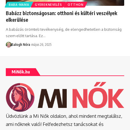
BABA-MAMA
GYEREKNEVELÉS
OTTHON
Babázz biztonságosan: otthoni és kültéri veszélyek
elkerülése
A babázás örömteli tevékenység, de elengedhetetlen a biztonság
szem előtt tartása. Ez
…
Balogh Nóra
május 26, 2025
MiNők.hu
Üdvözlünk a Mi Nők oldalon, ahol mindent megtalálsz,
ami nőknek való! Felfedezhetsz tanácsokat és