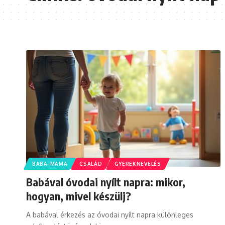
BABA-MAMA
CSALÁD
GYEREKNEVELÉS
Babával óvodai nyílt napra: mikor,
hogyan, mivel készülj?
A babával érkezés az óvodai nyílt napra különleges