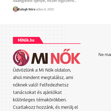
odafigyelést igényel, hiszen egyszerre
…
Balogh Nóra
július 6, 2025
MiNők.hu
Ne mara
Üdvözlünk a Mi Nők oldalon,
ahol mindent megtalálsz, ami
nőknek való! Felfedezhetsz
tanácsokat és ajánlókat
különleges témakörökben.
Csatlakozz hozzánk, és merülj el