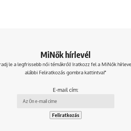
MiNők hírlevél
dj le a legfrissebb női témákról! Iratkozz fel a MiNők hírlev
alábbi Feliratkozás gombra kattintva!"
E-mail cím: