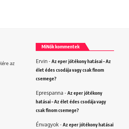
MiNők kommentek
Ervin
-
Az eper jótékony hatásai – Az
elére az
élet édes csodája vagy csak finom
csemege?
Eprespanna
-
Az eper jótékony
hatásai – Az élet édes csodája vagy
csak finom csemege?
Énvagyok
-
Az eper jótékony hatásai