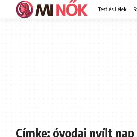
Test és Lélek
S
Címke:
óvodai nyílt nap