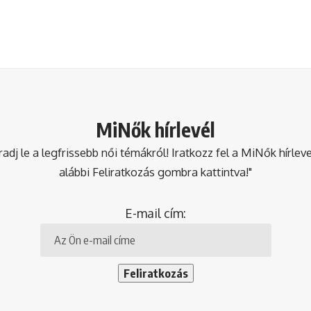
MiNők hírlevél
dj le a legfrissebb női témákról! Iratkozz fel a MiNők hírlev
alábbi Feliratkozás gombra kattintva!"
E-mail cím: