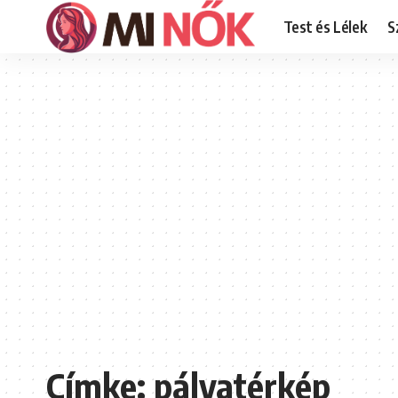
Test és Lélek
S
Címke:
pályatérkép