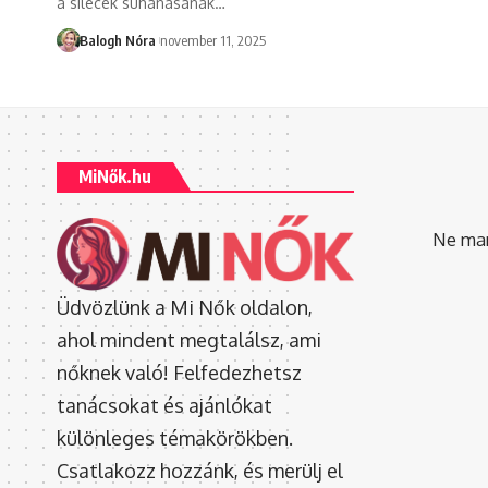
a sílécek suhanásának
…
Balogh Nóra
november 11, 2025
MiNők.hu
Ne mara
Üdvözlünk a Mi Nők oldalon,
ahol mindent megtalálsz, ami
nőknek való! Felfedezhetsz
tanácsokat és ajánlókat
különleges témakörökben.
Csatlakozz hozzánk, és merülj el