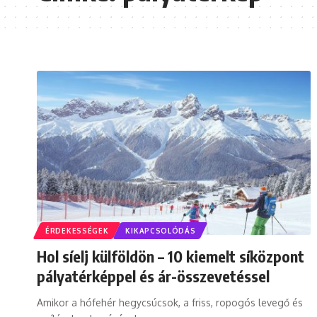
ÉRDEKESSÉGEK
KIKAPCSOLÓDÁS
Hol síelj külföldön – 10 kiemelt síközpont
pályatérképpel és ár-összevetéssel
Amikor a hófehér hegycsúcsok, a friss, ropogós levegő és