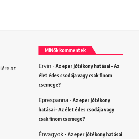
MiNők kommentek
Ervin
-
Az eper jótékony hatásai – Az
elére az
élet édes csodája vagy csak finom
csemege?
Eprespanna
-
Az eper jótékony
hatásai – Az élet édes csodája vagy
csak finom csemege?
Énvagyok
-
Az eper jótékony hatásai