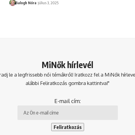
Balogh Nóra
július 3, 2025
MiNők hírlevél
dj le a legfrissebb női témákról! Iratkozz fel a MiNők hírlev
alábbi Feliratkozás gombra kattintva!"
E-mail cím: