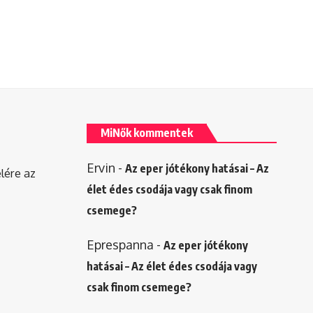
MiNők kommentek
Ervin
-
Az eper jótékony hatásai – Az
elére az
élet édes csodája vagy csak finom
csemege?
Eprespanna
-
Az eper jótékony
hatásai – Az élet édes csodája vagy
csak finom csemege?