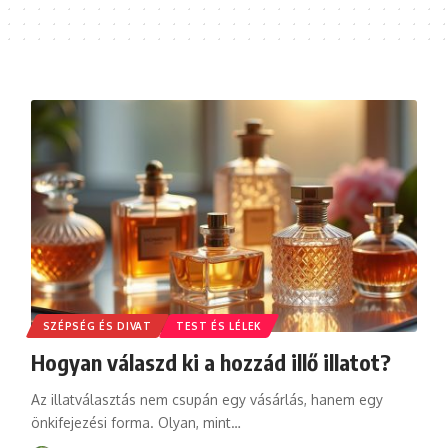
SZÉPSÉG ÉS DIVAT
TEST ÉS LÉLEK
Hogyan válaszd ki a hozzád illő illatot?
Az illatválasztás nem csupán egy vásárlás, hanem egy
önkifejezési forma. Olyan, mint
…