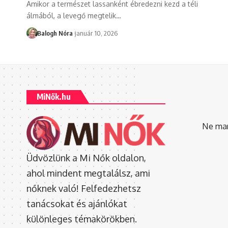
Amikor a természet lassanként ébredezni kezd a téli
álmából, a levegő megtelik
…
Balogh Nóra
január 10, 2026
MiNők.hu
Ne mara
Üdvözlünk a Mi Nők oldalon,
ahol mindent megtalálsz, ami
nőknek való! Felfedezhetsz
tanácsokat és ajánlókat
különleges témakörökben.