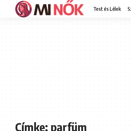
Test és Lélek
S
Címke:
parfüm