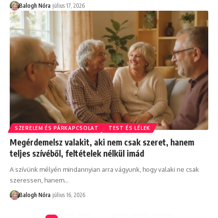
Balogh Nóra
július 17, 2026
SZERELEM ÉS PÁRKAPCSOLAT
TEST ÉS LÉLEK
Megérdemelsz valakit, aki nem csak szeret, hanem
teljes szívéből, feltételek nélkül imád
A szívünk mélyén mindannyian arra vágyunk, hogy valaki ne csak
szeressen, hanem
…
Balogh Nóra
július 16, 2026