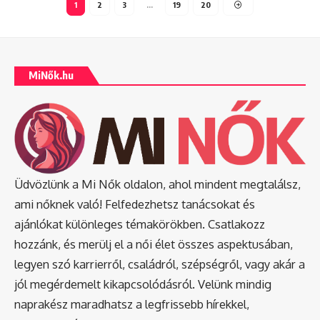
1
2
3
…
19
20
MiNők.hu
Üdvözlünk a Mi Nők oldalon, ahol mindent megtalálsz,
ami nőknek való! Felfedezhetsz tanácsokat és
ajánlókat különleges témakörökben. Csatlakozz
hozzánk, és merülj el a női élet összes aspektusában,
legyen szó karrierről, családról, szépségről, vagy akár a
jól megérdemelt kikapcsolódásról. Velünk mindig
naprakész maradhatsz a legfrissebb hírekkel,