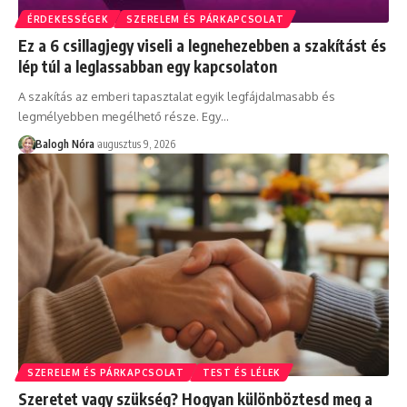
ÉRDEKESSÉGEK
SZERELEM ÉS PÁRKAPCSOLAT
Ez a 6 csillagjegy viseli a legnehezebben a szakítást és
lép túl a leglassabban egy kapcsolaton
A szakítás az emberi tapasztalat egyik legfájdalmasabb és
legmélyebben megélhető része. Egy
…
Balogh Nóra
augusztus 9, 2026
SZERELEM ÉS PÁRKAPCSOLAT
TEST ÉS LÉLEK
Szeretet vagy szükség? Hogyan különböztesd meg a