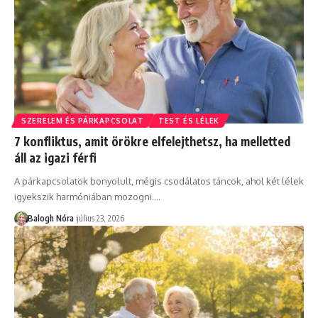
SZERELEM ÉS PÁRKAPCSOLAT
TEST ÉS LÉLEK
7 konfliktus, amit örökre elfelejthetsz, ha melletted
áll az igazi férfi
A párkapcsolatok bonyolult, mégis csodálatos táncok, ahol két lélek
igyekszik harmóniában mozogni.
…
Balogh Nóra
július 23, 2026