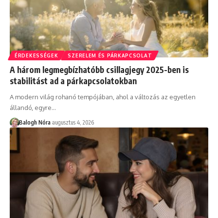
ÉRDEKESSÉGEK
SZERELEM ÉS PÁRKAPCSOLAT
A három legmegbízhatóbb csillagjegy 2025-ben is
stabilitást ad a párkapcsolatokban
A modern világ rohanó tempójában, ahol a változás az egyetlen
állandó, egyre
…
Balogh Nóra
augusztus 4, 2026