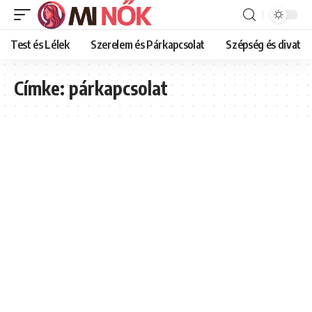
Test és Lélek
Szerelem és Párkapcsolat
Szépség és divat
Címke:
párkapcsolat