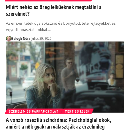
Miért nehéz az öreg lelkűeknek megtalálni a
szerelmet?
Az emberi lélek útja sokszínű és bonyolult, tele rejtélyekkel és
egyedi tapasztalatokkal.
…
Balogh Nóra
július 30, 2026
SZERELEM ÉS PÁRKAPCSOLAT
TEST ÉS LÉLEK
A vonzó rosszfiú szindróma: Pszichológiai okok,
amiért a nők gyakran választják az érzelmileg