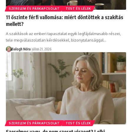
SZERELEM ÉS PÁRKAPCSOLAT
TEST ÉS LÉLEK
11 őszinte férfi vallomása: miért döntöttek a szakítás
mellett?
A szakítások az emberi tapasztalat egyik legfájdalmasabb részei,
tele megválaszolatlan kérdésekkel, bizonytalansággal
…
Balogh Nóra
július 21, 2026
SZERELEM ÉS PÁRKAPCSOLAT
TEST ÉS LÉLEK
Szerelmes vagy, de nem szeret viszont? Lelki