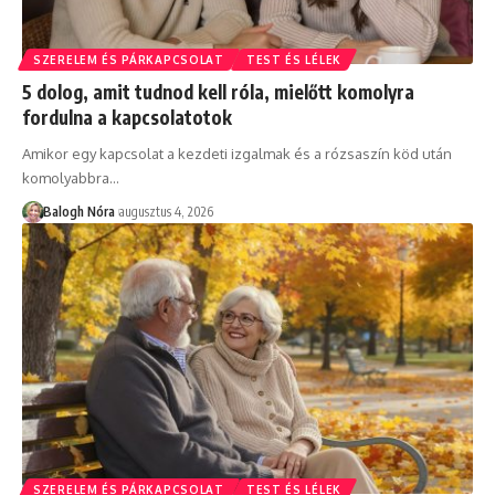
SZERELEM ÉS PÁRKAPCSOLAT
TEST ÉS LÉLEK
5 dolog, amit tudnod kell róla, mielőtt komolyra
fordulna a kapcsolatotok
Amikor egy kapcsolat a kezdeti izgalmak és a rózsaszín köd után
komolyabbra
…
Balogh Nóra
augusztus 4, 2026
SZERELEM ÉS PÁRKAPCSOLAT
TEST ÉS LÉLEK