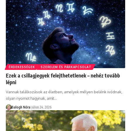
ÉRDEKESSÉGEK
SZERELEM ÉS PÁRKAPCSOLAT
Ezek a csillagjegyek felejthetetlenek – nehéz tovább
lépni
Vannak találkozások az életben, amelyek mélyen belénk ivódnak,
olyan nyomot hagynak, amit
…
Balogh Nóra
július 24, 2026