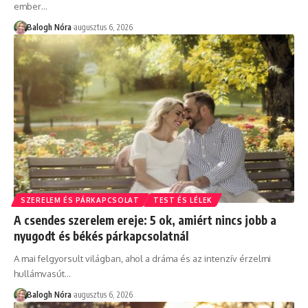
ember
…
Balogh Nóra
augusztus 6, 2026
SZERELEM ÉS PÁRKAPCSOLAT
TEST ÉS LÉLEK
A csendes szerelem ereje: 5 ok, amiért nincs jobb a
nyugodt és békés párkapcsolatnál
A mai felgyorsult világban, ahol a dráma és az intenzív érzelmi
hullámvasút
…
Balogh Nóra
augusztus 6, 2026