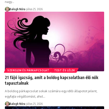
nagy
…
Balogh Nóra
július 25, 2026
SZERELEM ÉS PÁRKAPCSOLAT
TEST ÉS LÉLEK
21 fájó igazság, amit a boldog kapcsolatban élő nők
tapasztalnak
A boldog párkapcsolat sokak számára egy idilli állapotot jelent,
egyfajta végállomást, ahol
…
Balogh Nóra
július 25, 2026