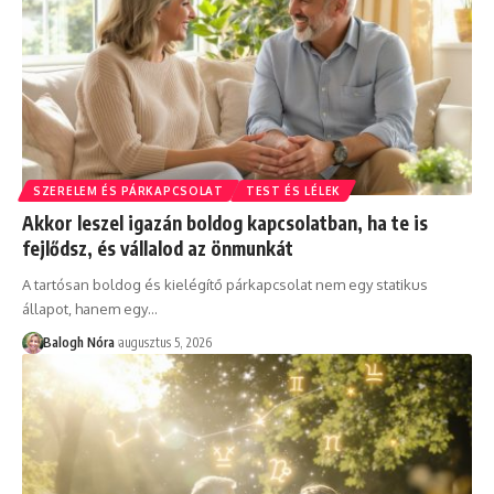
SZERELEM ÉS PÁRKAPCSOLAT
TEST ÉS LÉLEK
Akkor leszel igazán boldog kapcsolatban, ha te is
fejlődsz, és vállalod az önmunkát
A tartósan boldog és kielégítő párkapcsolat nem egy statikus
állapot, hanem egy
…
Balogh Nóra
augusztus 5, 2026