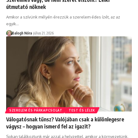
útmutató nőknek
Amikor a szívünk mélyén érezzük a szerelem édes ízét, az az
egyik
…
Balogh Nóra
július 21, 2026
SZERELEM ÉS PÁRKAPCSOLAT
TEST ÉS LÉLEK
Válogatósnak tűnsz? Valójában csak a különlegesre
vágysz – hogyan ismerd fel az igazit?
Sokan találkoztunk már azzal a helyzettel, amikor a környezetünk,