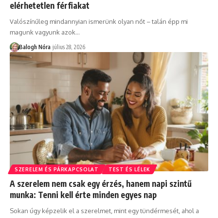
elérhetetlen férfiakat
Valószínűleg mindannyian ismerünk olyan nőt – talán épp mi
magunk vagyunk azok
…
Balogh Nóra
július 28, 2026
SZERELEM ÉS PÁRKAPCSOLAT
TEST ÉS LÉLEK
A szerelem nem csak egy érzés, hanem napi szintű
munka: Tenni kell érte minden egyes nap
Sokan úgy képzelik el a szerelmet, mint egy tündérmesét, ahol a