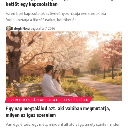
kettőt egy kapcsolatban
Az emberi kapcsolatok szövevényes hálója évezredek óta
foglalkoztatja a filozófusokat, költőket és
…
Balogh Nóra
augusztus 7, 2026
SZERELEM ÉS PÁRKAPCSOLAT
TEST ÉS LÉLEK
Egy nap megtalálod azt, aki valóban megmutatja,
milyen az igaz szerelem
Van egy érzés, egy mély, mindent átható vágy, amely szinte minden