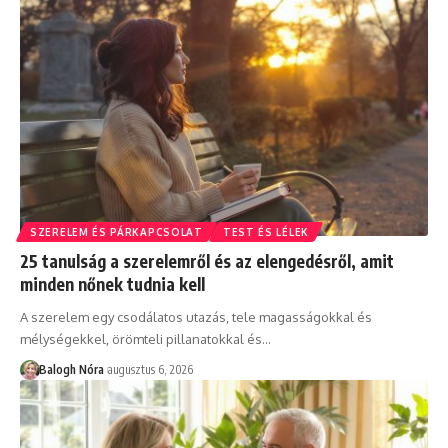
SZERELEM ÉS PÁRKAPCSOLAT
TEST ÉS LÉLEK
25 tanulság a szerelemről és az elengedésről, amit
minden nőnek tudnia kell
A szerelem egy csodálatos utazás, tele magasságokkal és
mélységekkel, örömteli pillanatokkal és
…
Balogh Nóra
augusztus 6, 2026