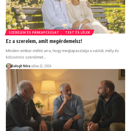
SZERELEM ÉS PÁRKAPCSOLAT
TEST ÉS LÉLEK
Ez a szerelem, amit megérdemelsz!
Minden ember méltó arra, hogy megtapasztalja a valódi, mély és
kölcsönös szerelmet.
…
Balogh Nóra
július 22, 2026