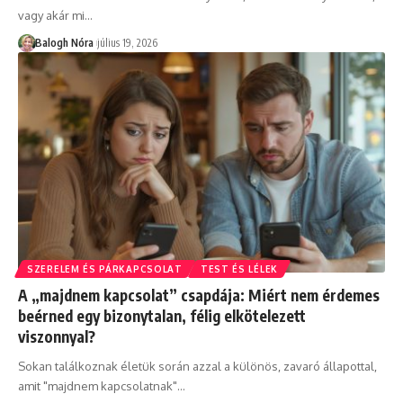
vagy akár mi
…
Balogh Nóra
július 19, 2026
SZERELEM ÉS PÁRKAPCSOLAT
TEST ÉS LÉLEK
A „majdnem kapcsolat” csapdája: Miért nem érdemes
beérned egy bizonytalan, félig elkötelezett
viszonnyal?
Sokan találkoznak életük során azzal a különös, zavaró állapottal,
amit "majdnem kapcsolatnak"
…