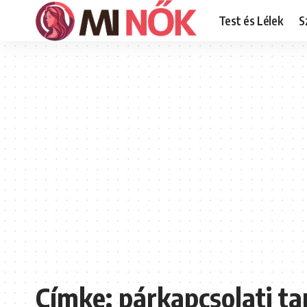
Test és Lélek
S
Címke:
párkapcsolati ta