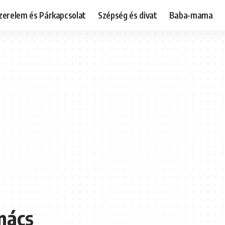
zerelem és Párkapcsolat
Szépség és divat
Baba-mama
nács