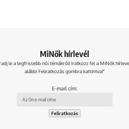
MiNők hírlevél
dj le a legfrissebb női témákról! Iratkozz fel a MiNők hírlev
alábbi Feliratkozás gombra kattintva!"
E-mail cím: