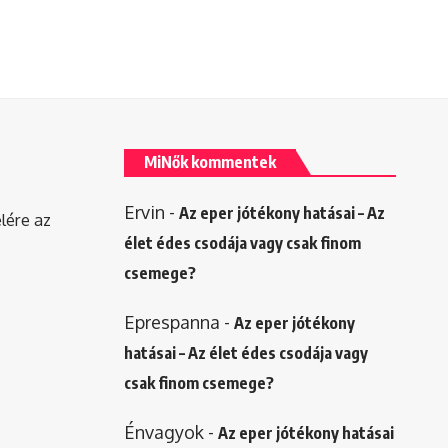
MiNők kommentek
Ervin
-
Az eper jótékony hatásai – Az
elére az
élet édes csodája vagy csak finom
csemege?
Eprespanna
-
Az eper jótékony
hatásai – Az élet édes csodája vagy
csak finom csemege?
Énvagyok
-
Az eper jótékony hatásai