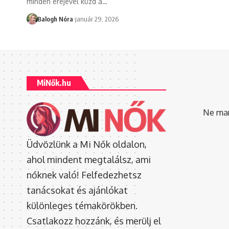
minden erejével küzd a
…
Balogh Nóra
január 29, 2026
MiNők.hu
Ne mara
Üdvözlünk a Mi Nők oldalon,
ahol mindent megtalálsz, ami
nőknek való! Felfedezhetsz
tanácsokat és ajánlókat
különleges témakörökben.
Csatlakozz hozzánk, és merülj el