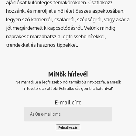
ajánlókat különleges témakörökben. Csatlakozz
hozzánk, és merülj el a női élet összes aspektusában,
legyen szó karrierről, családról, szépségről, vagy akár a
jól megérdemelt kikapcsolódásról. Velünk mindig
naprakész maradhatsz a legfrissebb hírekkel,
trendekkel és hasznos tippekkel.
MiNők hírlevél
Ne maradj le a legfrissebb női témákról! Iratkozz fel a MiNők
hírlevelére az alábbi Feliratkozás gombra kattintva!"
E-mail cím: