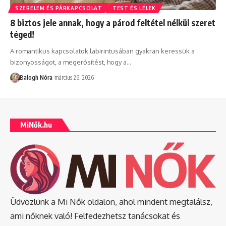
SZERELEM ÉS PÁRKAPCSOLAT
TEST ÉS LÉLEK
8 biztos jele annak, hogy a párod feltétel nélkül szeret
téged!
A romantikus kapcsolatok labirintusában gyakran keressük a
bizonyosságot, a megerősítést, hogy a
…
Balogh Nóra
március 26, 2026
MiNők.hu
Üdvözlünk a Mi Nők oldalon, ahol mindent megtalálsz,
ami nőknek való! Felfedezhetsz tanácsokat és