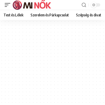
Test és Lélek
Szerelem és Párkapcsolat
Szépség és divat