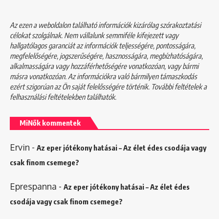
Az ezen a weboldalon található információk kizárólag szórakoztatási
célokat szolgálnak. Nem vállalunk semmiféle kifejezett vagy
hallgatólagos garanciát az információk teljességére, pontosságára,
megfelelőségére, jogszerűségére, hasznosságára, megbízhatóságára,
alkalmasságára vagy hozzáférhetőségére vonatkozóan, vagy bármi
másra vonatkozóan. Az információkra való bármilyen támaszkodás
ezért szigorúan az Ön saját felelősségére történik. További feltételek a
felhasználási feltételekben
találhatók.
MiNők kommentek
Ervin
-
Az eper jótékony hatásai – Az élet édes csodája vagy
csak finom csemege?
Eprespanna
-
Az eper jótékony hatásai – Az élet édes
csodája vagy csak finom csemege?