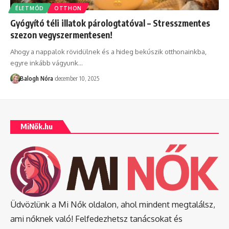
ÉLETMÓD
OTTHON
Gyógyító téli illatok párologtatóval – Stresszmentes
szezon vegyszermentesen!
Ahogy a nappalok rövidülnek és a hideg bekúszik otthonainkba,
egyre inkább vágyunk
…
Balogh Nóra
december 10, 2025
MiNők.hu
Üdvözlünk a Mi Nők oldalon, ahol mindent megtalálsz,
ami nőknek való! Felfedezhetsz tanácsokat és