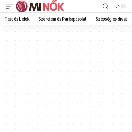
Test és Lélek
Szerelem és Párkapcsolat
Szépség és divat