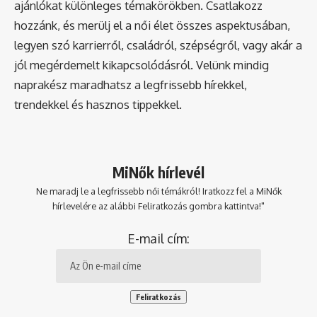
ajánlókat különleges témakörökben. Csatlakozz
hozzánk, és merülj el a női élet összes aspektusában,
legyen szó karrierről, családról, szépségről, vagy akár a
jól megérdemelt kikapcsolódásról. Velünk mindig
naprakész maradhatsz a legfrissebb hírekkel,
trendekkel és hasznos tippekkel.
MiNők hírlevél
Ne maradj le a legfrissebb női témákról! Iratkozz fel a MiNők
hírlevelére az alábbi Feliratkozás gombra kattintva!"
E-mail cím: