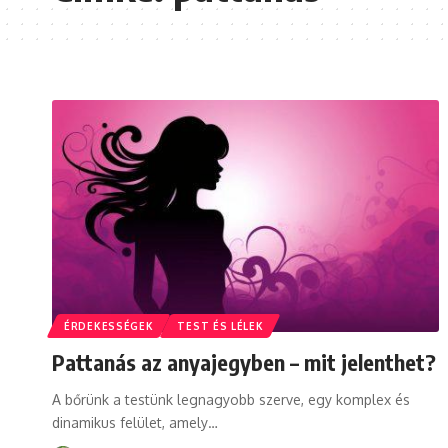
ÉRDEKESSÉGEK
TEST ÉS LÉLEK
Pattanás az anyajegyben – mit jelenthet?
A bőrünk a testünk legnagyobb szerve, egy komplex és
dinamikus felület, amely
…