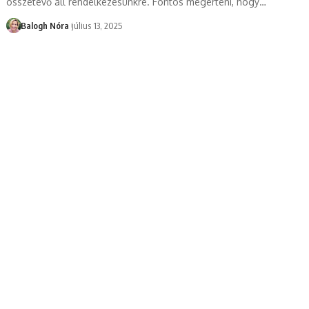
összetevő áll rendelkezésünkre. Fontos megérteni, hogy
…
Balogh Nóra
július 13, 2025