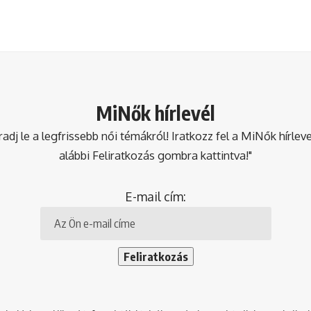
MiNők hírlevél
dj le a legfrissebb női témákról! Iratkozz fel a MiNők hírlev
alábbi Feliratkozás gombra kattintva!"
E-mail cím: