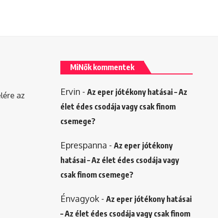
MiNők kommentek
Ervin
-
Az eper jótékony hatásai – Az
elére az
élet édes csodája vagy csak finom
csemege?
Eprespanna
-
Az eper jótékony
hatásai – Az élet édes csodája vagy
csak finom csemege?
Énvagyok
-
Az eper jótékony hatásai
– Az élet édes csodája vagy csak finom