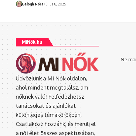
Balogh Nóra
július 8, 2025
MiNők.hu
Ne mara
Üdvözlünk a Mi Nők oldalon,
ahol mindent megtalálsz, ami
nőknek való! Felfedezhetsz
tanácsokat és ajánlókat
különleges témakörökben.
Csatlakozz hozzánk, és merülj el
a női élet összes aspektusában,