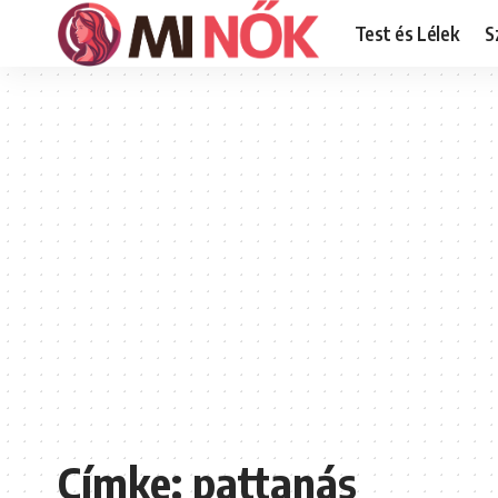
Test és Lélek
S
Címke:
pattanás