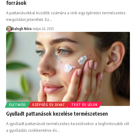
források
A pattanásokkal küzdők számára a cink egy ígéretes természetes
megoldást jelenthet. Ez
…
Balogh Nóra
május 24, 2025
ÉLETMÓD
SZÉPSÉG ÉS DIVAT
TEST ÉS LÉLEK
Gyulladt pattanások kezelése természetesen
A gyulladt pattanások természetes kezelésekor a legfontosabb cél
a gyulladás csökkentése és
…