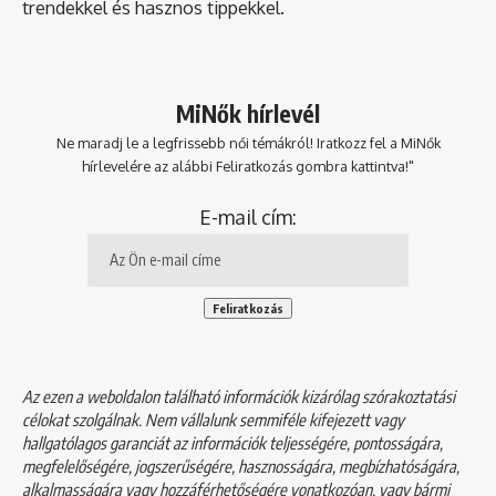
trendekkel és hasznos tippekkel.
MiNők hírlevél
Ne maradj le a legfrissebb női témákról! Iratkozz fel a MiNők
hírlevelére az alábbi Feliratkozás gombra kattintva!"
E-mail cím:
Az ezen a weboldalon található információk kizárólag szórakoztatási
célokat szolgálnak. Nem vállalunk semmiféle kifejezett vagy
hallgatólagos garanciát az információk teljességére, pontosságára,
megfelelőségére, jogszerűségére, hasznosságára, megbízhatóságára,
alkalmasságára vagy hozzáférhetőségére vonatkozóan, vagy bármi