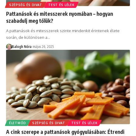
SZÉPSÉG ÉS DIVAT
TEST ÉS LÉLEK
Pattanások és mitesszerek nyomában – hogyan
szabadulj meg tőlük?
A pattanások és mitesszerek szinte mindenkit érintenek élete
során, de különösen a
…
Balogh Nóra
május 26, 2025
ÉLETMÓD
SZÉPSÉG ÉS DIVAT
TEST ÉS LÉLEK
A cink szerepe a pattanások gyógyulásában: Étrendi