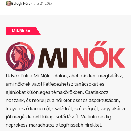
Balogh Nóra
május 24, 2025
MiNők.hu
Üdvözlünk a Mi Nők oldalon, ahol mindent megtalálsz,
ami nőknek való! Felfedezhetsz tanácsokat és
ajánlókat különleges témakörökben. Csatlakozz
hozzánk, és merülj el a női élet összes aspektusában,
legyen szó karrierről, családról, szépségről, vagy akár a
jól megérdemelt kikapcsolódásról. Velünk mindig
naprakész maradhatsz a legfrissebb hírekkel,