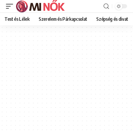
Test és Lélek
Szerelem és Párkapcsolat
Szépség és divat