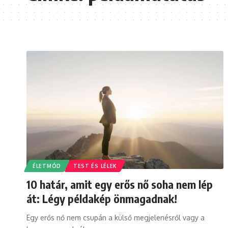
ÉLETMÓD
TEST ÉS LÉLEK
10 határ, amit egy erős nő soha nem lép
át: Légy példakép önmagadnak!
Egy erős nő nem csupán a külső megjelenésről vagy a