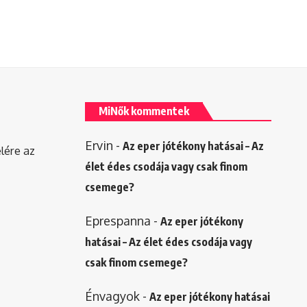
MiNők kommentek
Ervin
-
Az eper jótékony hatásai – Az
elére az
élet édes csodája vagy csak finom
csemege?
Eprespanna
-
Az eper jótékony
hatásai – Az élet édes csodája vagy
csak finom csemege?
Énvagyok
-
Az eper jótékony hatásai