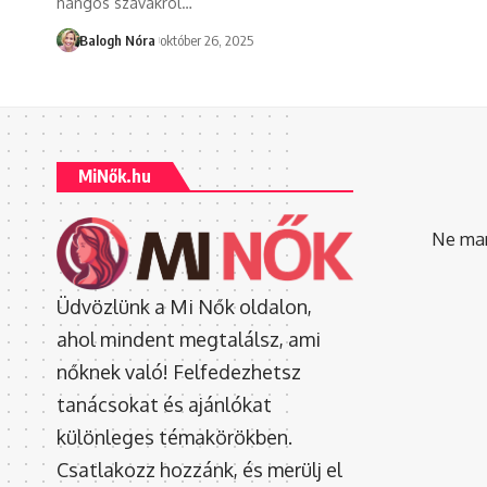
hangos szavakról
…
Balogh Nóra
október 26, 2025
MiNők.hu
Ne mara
Üdvözlünk a Mi Nők oldalon,
ahol mindent megtalálsz, ami
nőknek való! Felfedezhetsz
tanácsokat és ajánlókat
különleges témakörökben.
Csatlakozz hozzánk, és merülj el