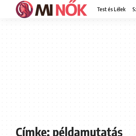
Test és Lélek
S
Címke:
példamutatás