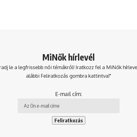
MiNők hírlevél
dj le a legfrissebb női témákról! Iratkozz fel a MiNők hírlev
alábbi Feliratkozás gombra kattintva!"
E-mail cím: