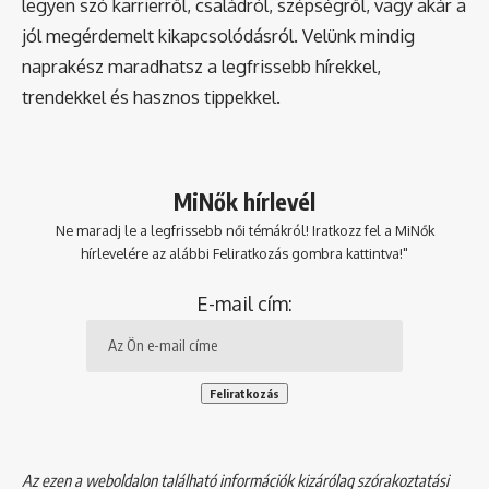
legyen szó karrierről, családról, szépségről, vagy akár a
jól megérdemelt kikapcsolódásról. Velünk mindig
naprakész maradhatsz a legfrissebb hírekkel,
trendekkel és hasznos tippekkel.
MiNők hírlevél
Ne maradj le a legfrissebb női témákról! Iratkozz fel a MiNők
hírlevelére az alábbi Feliratkozás gombra kattintva!"
E-mail cím:
Az ezen a weboldalon található információk kizárólag szórakoztatási