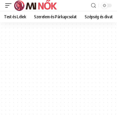
Test és Lélek
Szerelem és Párkapcsolat
Szépség és divat