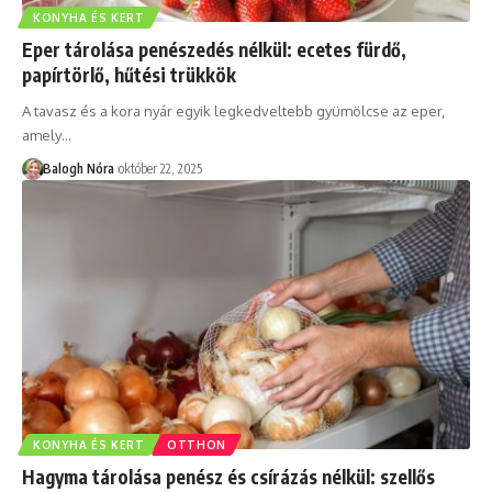
KONYHA ÉS KERT
Eper tárolása penészedés nélkül: ecetes fürdő,
papírtörlő, hűtési trükkök
A tavasz és a kora nyár egyik legkedveltebb gyümölcse az eper,
amely
…
Balogh Nóra
október 22, 2025
KONYHA ÉS KERT
OTTHON
Hagyma tárolása penész és csírázás nélkül: szellős