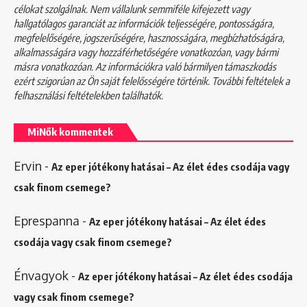
célokat szolgálnak. Nem vállalunk semmiféle kifejezett vagy
hallgatólagos garanciát az információk teljességére, pontosságára,
megfelelőségére, jogszerűségére, hasznosságára, megbízhatóságára,
alkalmasságára vagy hozzáférhetőségére vonatkozóan, vagy bármi
másra vonatkozóan. Az információkra való bármilyen támaszkodás
ezért szigorúan az Ön saját felelősségére történik. További feltételek a
felhasználási feltételekben
találhatók.
MiNők kommentek
Ervin
-
Az eper jótékony hatásai – Az élet édes csodája vagy
csak finom csemege?
Eprespanna
-
Az eper jótékony hatásai – Az élet édes
csodája vagy csak finom csemege?
Énvagyok
-
Az eper jótékony hatásai – Az élet édes csodája
vagy csak finom csemege?