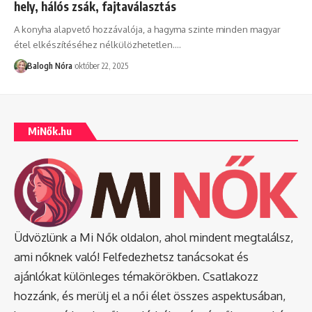
hely, hálós zsák, fajtaválasztás
A konyha alapvető hozzávalója, a hagyma szinte minden magyar
étel elkészítéséhez nélkülözhetetlen.
…
Balogh Nóra
október 22, 2025
MiNők.hu
Üdvözlünk a Mi Nők oldalon, ahol mindent megtalálsz,
ami nőknek való! Felfedezhetsz tanácsokat és
ajánlókat különleges témakörökben. Csatlakozz
hozzánk, és merülj el a női élet összes aspektusában,