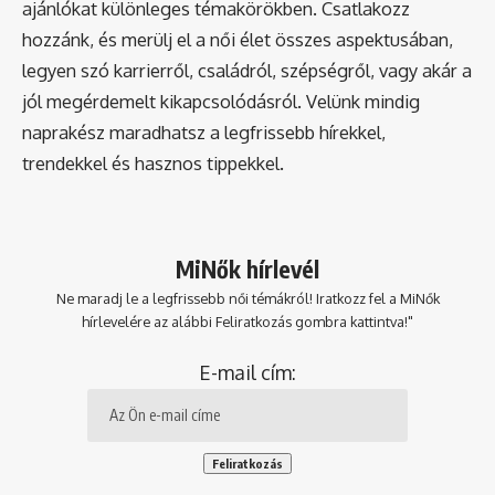
ajánlókat különleges témakörökben. Csatlakozz
hozzánk, és merülj el a női élet összes aspektusában,
legyen szó karrierről, családról, szépségről, vagy akár a
jól megérdemelt kikapcsolódásról. Velünk mindig
naprakész maradhatsz a legfrissebb hírekkel,
trendekkel és hasznos tippekkel.
MiNők hírlevél
Ne maradj le a legfrissebb női témákról! Iratkozz fel a MiNők
hírlevelére az alábbi Feliratkozás gombra kattintva!"
E-mail cím: