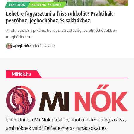
ÉLETMÓD
KONYHA ÉS KERT
Lehet-e fagyasztani a friss rukkolát? Praktikák
pestóhoz, jégkockához és salátákhoz
A rukkola, ez a pikáns, borsos ízű zöldség, az elmúlt években
meghódította
…
Balogh Nóra
február 14, 2026
MiNők.hu
Üdvözlünk a Mi Nők oldalon, ahol mindent megtalálsz,
ami nőknek való! Felfedezhetsz tanácsokat és