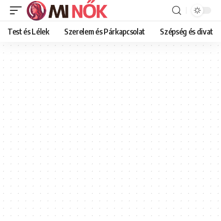
Test és Lélek
Szerelem és Párkapcsolat
Szépség és divat