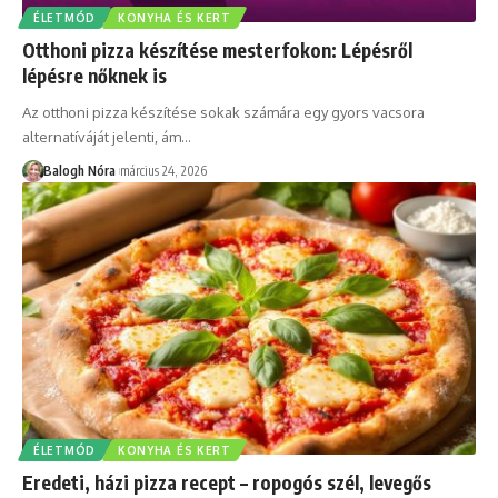
ÉLETMÓD
KONYHA ÉS KERT
Otthoni pizza készítése mesterfokon: Lépésről
lépésre nőknek is
Az otthoni pizza készítése sokak számára egy gyors vacsora
alternatíváját jelenti, ám
…
Balogh Nóra
március 24, 2026
ÉLETMÓD
KONYHA ÉS KERT
Eredeti, házi pizza recept – ropogós szél, levegős