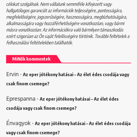
célokat szolgálnak. Nem vállalunk semmiféle kifejezett vagy
hallgatólagos garanciát az információk teljességére, pontosságára,
megfelelőségére, jogszerűségére, hasznosságára, megbízhatóságára,
alkalmasságára vagy hozzáférhetőségére vonatkozóan, vagy bármi
másra vonatkozóan. Az információkra való bármilyen támaszkodás
ezért szigorúan az Ön saját felelősségére történik. További feltételek a
felhasználási feltételekben
találhatók.
MiNők kommentek
Ervin
-
Az eper jótékony hatásai – Az élet édes csodája vagy
csak finom csemege?
Eprespanna
-
Az eper jótékony hatásai – Az élet édes
csodája vagy csak finom csemege?
Énvagyok
-
Az eper jótékony hatásai – Az élet édes csodája
vagy csak finom csemege?