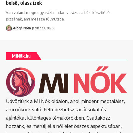
belső, olasz ízek
Van valami megmagyarázhatatlan varázsa a házi készítésű
pizzának, ami messze túlmutat a
…
Balogh Nóra
január 29, 2026
MiNők.hu
Üdvözlünk a Mi Nők oldalon, ahol mindent megtalálsz,
ami nőknek való! Felfedezhetsz tanácsokat és
ajánlókat különleges témakörökben. Csatlakozz
hozzánk, és merülj el a női élet összes aspektusában,