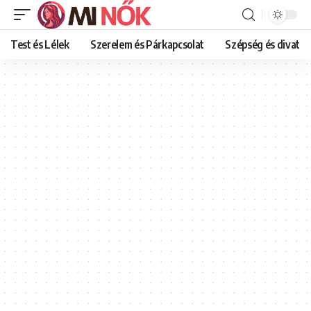
Test és Lélek
Szerelem és Párkapcsolat
Szépség és divat