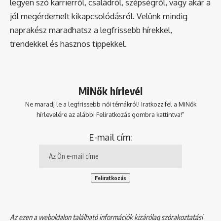
legyen szó karrierről, családról, szépségről, vagy akár a
jól megérdemelt kikapcsolódásról. Velünk mindig
naprakész maradhatsz a legfrissebb hírekkel,
trendekkel és hasznos tippekkel.
MiNők hírlevél
Ne maradj le a legfrissebb női témákról! Iratkozz fel a MiNők
hírlevelére az alábbi Feliratkozás gombra kattintva!"
E-mail cím:
Az ezen a weboldalon található információk kizárólag szórakoztatási