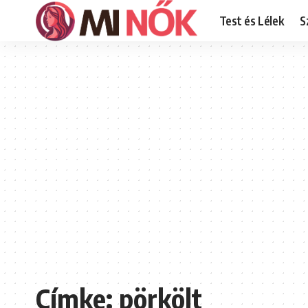
Test és Lélek
S
Címke:
pörkölt