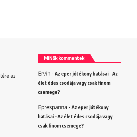
MiNők kommentek
Ervin
-
Az eper jótékony hatásai – Az
elére az
élet édes csodája vagy csak finom
csemege?
Eprespanna
-
Az eper jótékony
hatásai – Az élet édes csodája vagy
csak finom csemege?