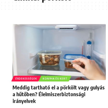
ÉRDEKESSÉGEK
KONYHA ÉS KERT
Meddig tartható el a pörkölt vagy gulyás
a hűtőben? Élelmiszerbiztonsági
irányelvek