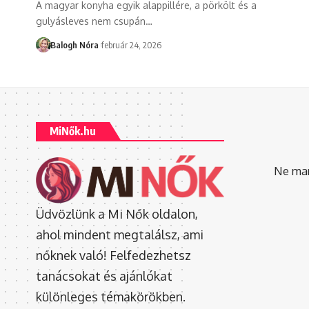
A magyar konyha egyik alappillére, a pörkölt és a
gulyásleves nem csupán
…
Balogh Nóra
február 24, 2026
MiNők.hu
Ne mara
Üdvözlünk a Mi Nők oldalon,
ahol mindent megtalálsz, ami
nőknek való! Felfedezhetsz
tanácsokat és ajánlókat
különleges témakörökben.