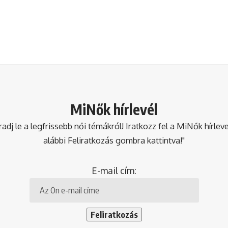
MiNők hírlevél
dj le a legfrissebb női témákról! Iratkozz fel a MiNők hírlev
alábbi Feliratkozás gombra kattintva!"
E-mail cím: