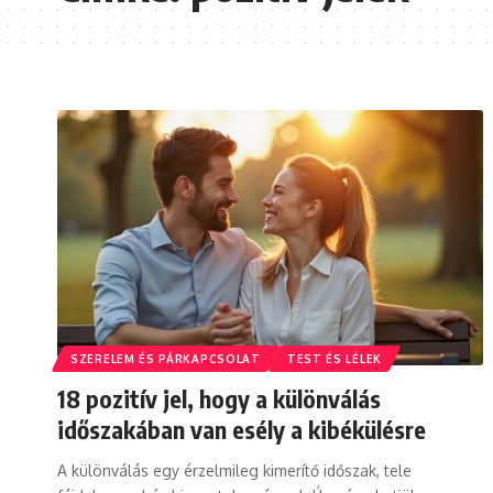
SZERELEM ÉS PÁRKAPCSOLAT
TEST ÉS LÉLEK
18 pozitív jel, hogy a különválás
időszakában van esély a kibékülésre
A különválás egy érzelmileg kimerítő időszak, tele