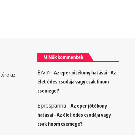
MiNők kommentek
Ervin
-
Az eper jótékony hatásai – Az
elére az
élet édes csodája vagy csak finom
csemege?
Eprespanna
-
Az eper jótékony
hatásai – Az élet édes csodája vagy
csak finom csemege?