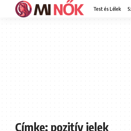
Test és Lélek
S
Címke:
pozitív jelek