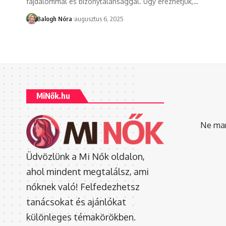
fájdalommal és bizonytalansággal. Úgy érezhetjük,
…
Balogh Nóra
augusztus 6, 2025
MiNők.hu
Ne mara
Üdvözlünk a Mi Nők oldalon,
ahol mindent megtalálsz, ami
nőknek való! Felfedezhetsz
tanácsokat és ajánlókat
különleges témakörökben.