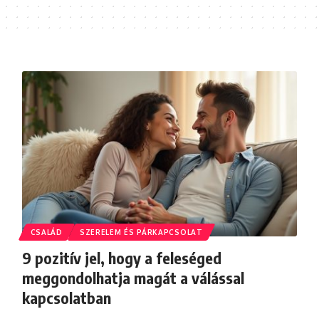
CSALÁD
SZERELEM ÉS PÁRKAPCSOLAT
9 pozitív jel, hogy a feleséged
meggondolhatja magát a válással
kapcsolatban