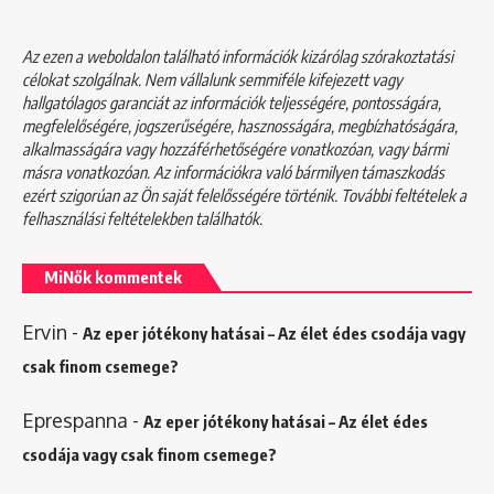
Az ezen a weboldalon található információk kizárólag szórakoztatási
célokat szolgálnak. Nem vállalunk semmiféle kifejezett vagy
hallgatólagos garanciát az információk teljességére, pontosságára,
megfelelőségére, jogszerűségére, hasznosságára, megbízhatóságára,
alkalmasságára vagy hozzáférhetőségére vonatkozóan, vagy bármi
másra vonatkozóan. Az információkra való bármilyen támaszkodás
ezért szigorúan az Ön saját felelősségére történik. További feltételek a
felhasználási feltételekben
találhatók.
MiNők kommentek
Ervin
-
Az eper jótékony hatásai – Az élet édes csodája vagy
csak finom csemege?
Eprespanna
-
Az eper jótékony hatásai – Az élet édes
csodája vagy csak finom csemege?