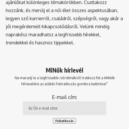
ajánlókat különleges témakörökben. Csatlakozz
hozzánk, és merülj el a női élet összes aspektusában,
legyen szó karrierről, családról, szépségről, vagy akár a
jól megérdemelt kikapcsolódásról. Velünk mindig
naprakész maradhatsz a legfrissebb hírekkel,
trendekkel és hasznos tippekkel.
MiNők hírlevél
Ne maradj le a legfrissebb női témákról! Iratkozz fel a MiNők
hírlevelére az alábbi Feliratkozás gombra kattintva!"
E-mail cím: