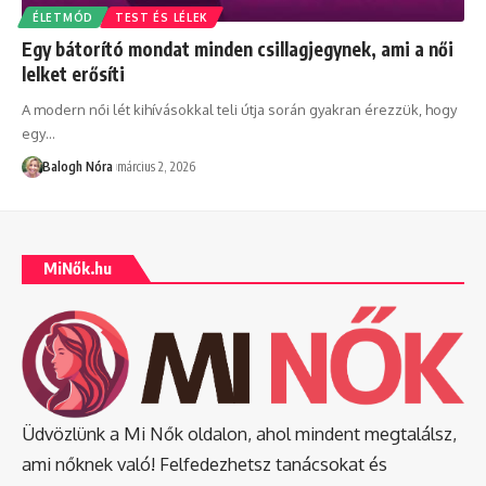
ÉLETMÓD
TEST ÉS LÉLEK
Egy bátorító mondat minden csillagjegynek, ami a női
lelket erősíti
A modern női lét kihívásokkal teli útja során gyakran érezzük, hogy
egy
…
Balogh Nóra
március 2, 2026
MiNők.hu
Üdvözlünk a Mi Nők oldalon, ahol mindent megtalálsz,
ami nőknek való! Felfedezhetsz tanácsokat és