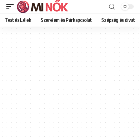
Test és Lélek
Szerelem és Párkapcsolat
Szépség és divat