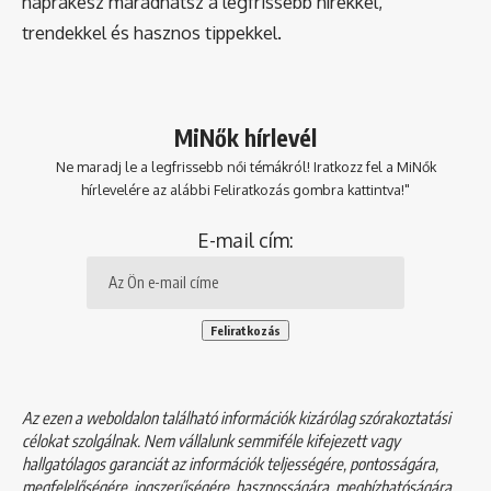
naprakész maradhatsz a legfrissebb hírekkel,
trendekkel és hasznos tippekkel.
MiNők hírlevél
Ne maradj le a legfrissebb női témákról! Iratkozz fel a MiNők
hírlevelére az alábbi Feliratkozás gombra kattintva!"
E-mail cím:
Az ezen a weboldalon található információk kizárólag szórakoztatási
célokat szolgálnak. Nem vállalunk semmiféle kifejezett vagy
hallgatólagos garanciát az információk teljességére, pontosságára,
megfelelőségére, jogszerűségére, hasznosságára, megbízhatóságára,