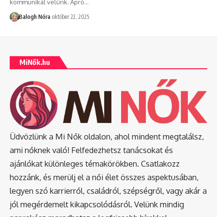
kommunikál velünk. Apró
…
Balogh Nóra
október 22, 2025
MiNők.hu
Üdvözlünk a Mi Nők oldalon, ahol mindent megtalálsz,
ami nőknek való! Felfedezhetsz tanácsokat és
ajánlókat különleges témakörökben. Csatlakozz
hozzánk, és merülj el a női élet összes aspektusában,
legyen szó karrierről, családról, szépségről, vagy akár a
jól megérdemelt kikapcsolódásról. Velünk mindig