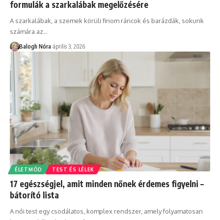
formulák a szarkalábak megelőzésére
A szarkalábak, a szemek körüli finom ráncok és barázdák, sokunk
számára az
…
Balogh Nóra
április 3, 2026
ÉLETMÓD
TEST ÉS LÉLEK
17 egészségjel, amit minden nőnek érdemes figyelni –
bátorító lista
A női test egy csodálatos, komplex rendszer, amely folyamatosan