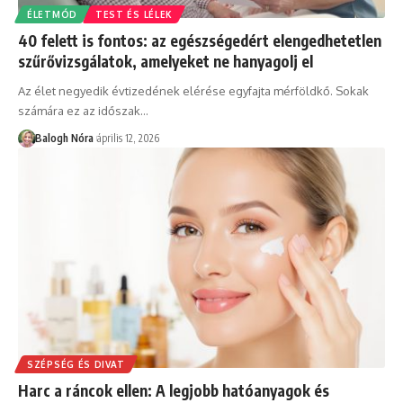
ÉLETMÓD
TEST ÉS LÉLEK
40 felett is fontos: az egészségedért elengedhetetlen
szűrővizsgálatok, amelyeket ne hanyagolj el
Az élet negyedik évtizedének elérése egyfajta mérföldkő. Sokak
számára ez az időszak
…
Balogh Nóra
április 12, 2026
SZÉPSÉG ÉS DIVAT
Harc a ráncok ellen: A legjobb hatóanyagok és