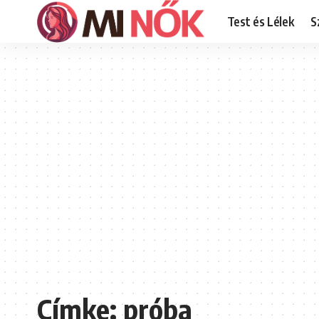
Test és Lélek
S
Címke:
próba