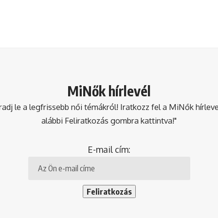
MiNők hírlevél
dj le a legfrissebb női témákról! Iratkozz fel a MiNők hírlev
alábbi Feliratkozás gombra kattintva!"
E-mail cím: