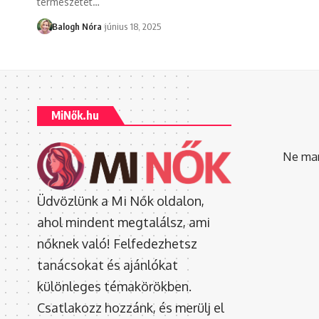
természetet
…
Balogh Nóra
június 18, 2025
MiNők.hu
Ne mara
Üdvözlünk a Mi Nők oldalon,
ahol mindent megtalálsz, ami
nőknek való! Felfedezhetsz
tanácsokat és ajánlókat
különleges témakörökben.
Csatlakozz hozzánk, és merülj el