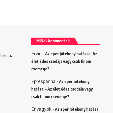
MiNők kommentek
Ervin
-
Az eper jótékony hatásai – Az
elére az
élet édes csodája vagy csak finom
csemege?
Eprespanna
-
Az eper jótékony
hatásai – Az élet édes csodája vagy
csak finom csemege?
Énvagyok
-
Az eper jótékony hatásai