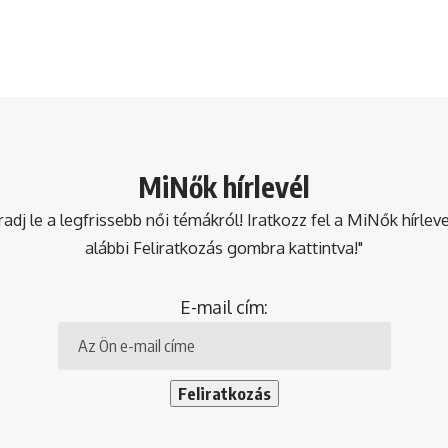
MiNők hírlevél
dj le a legfrissebb női témákról! Iratkozz fel a MiNők hírlev
alábbi Feliratkozás gombra kattintva!"
E-mail cím: