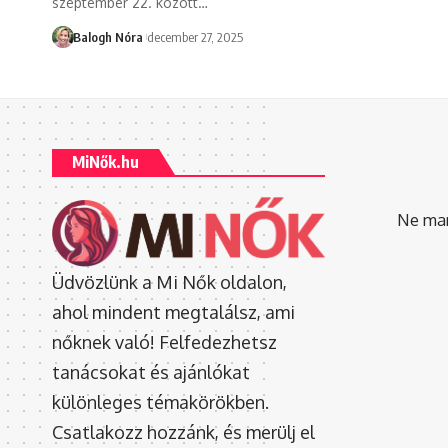
szeptember 22. között
…
Balogh Nóra
december 27, 2025
MiNők.hu
Ne mara
Üdvözlünk a Mi Nők oldalon,
ahol mindent megtalálsz, ami
nőknek való! Felfedezhetsz
tanácsokat és ajánlókat
különleges témakörökben.
Csatlakozz hozzánk, és merülj el