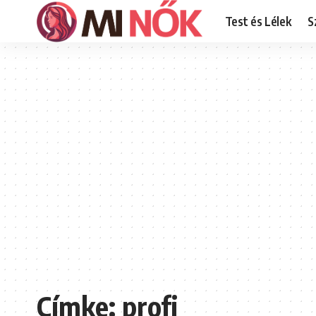
Test és Lélek
S
Címke:
profi