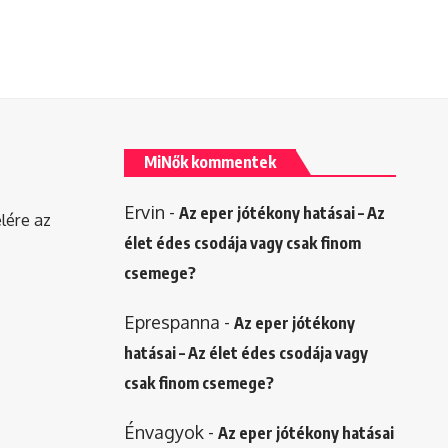
MiNők kommentek
Ervin
-
Az eper jótékony hatásai – Az
elére az
élet édes csodája vagy csak finom
csemege?
Eprespanna
-
Az eper jótékony
hatásai – Az élet édes csodája vagy
csak finom csemege?
Énvagyok
-
Az eper jótékony hatásai