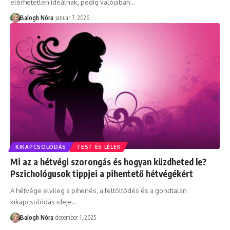
elérhetetlen ideálnak, pedig valójában
…
Balogh Nóra
január 7, 2026
KIKAPCSOLÓDÁS
TEST ÉS LÉLEK
Mi az a hétvégi szorongás és hogyan küzdheted le?
Pszichológusok tippjei a pihentető hétvégékért
A hétvége elvileg a pihenés, a feltöltődés és a gondtalan
kikapcsolódás ideje
…
Balogh Nóra
december 1, 2025