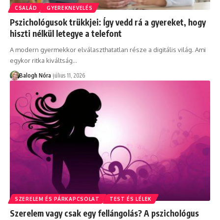
CSALÁD
GYEREKNEVELÉS
Pszichológusok trükkjei: Így vedd rá a gyereket, hogy
hiszti nélkül letegye a telefont
A modern gyermekkor elválaszthatatlan része a digitális világ. Ami
egykor ritka kiváltság
…
Balogh Nóra
július 11, 2026
SZERELEM ÉS PÁRKAPCSOLAT
TEST ÉS LÉLEK
Szerelem vagy csak egy fellángolás? A pszichológus