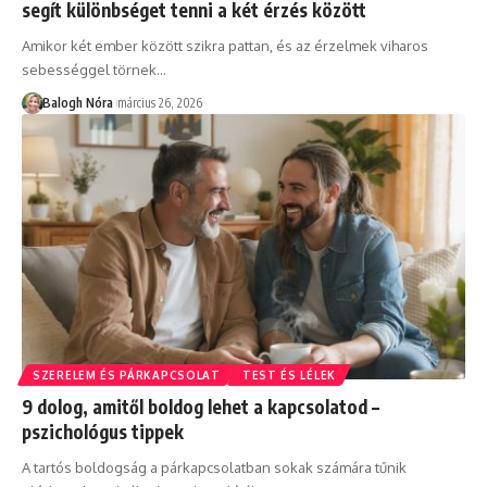
segít különbséget tenni a két érzés között
Amikor két ember között szikra pattan, és az érzelmek viharos
sebességgel törnek
…
Balogh Nóra
március 26, 2026
SZERELEM ÉS PÁRKAPCSOLAT
TEST ÉS LÉLEK
9 dolog, amitől boldog lehet a kapcsolatod –
pszichológus tippek
A tartós boldogság a párkapcsolatban sokak számára tűnik