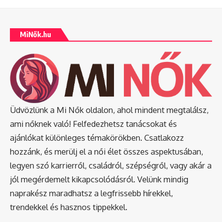
MiNők.hu
Üdvözlünk a Mi Nők oldalon, ahol mindent megtalálsz,
ami nőknek való! Felfedezhetsz tanácsokat és
ajánlókat különleges témakörökben. Csatlakozz
hozzánk, és merülj el a női élet összes aspektusában,
legyen szó karrierről, családról, szépségről, vagy akár a
jól megérdemelt kikapcsolódásról. Velünk mindig
naprakész maradhatsz a legfrissebb hírekkel,
trendekkel és hasznos tippekkel.