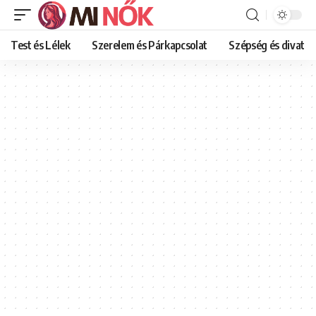
Test és Lélek
Szerelem és Párkapcsolat
Szépség és divat