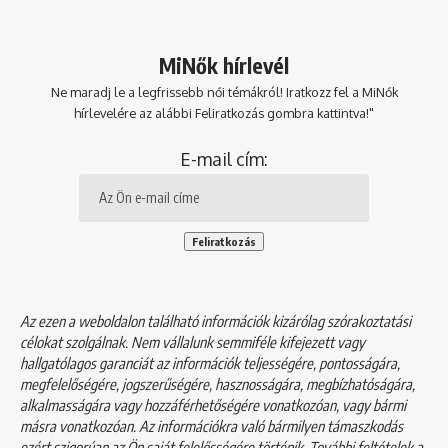
MiNők hírlevél
Ne maradj le a legfrissebb női témákról! Iratkozz fel a MiNők
hírlevelére az alábbi Feliratkozás gombra kattintva!"
E-mail cím:
Az ezen a weboldalon található információk kizárólag szórakoztatási
célokat szolgálnak. Nem vállalunk semmiféle kifejezett vagy
hallgatólagos garanciát az információk teljességére, pontosságára,
megfelelőségére, jogszerűségére, hasznosságára, megbízhatóságára,
alkalmasságára vagy hozzáférhetőségére vonatkozóan, vagy bármi
másra vonatkozóan. Az információkra való bármilyen támaszkodás
ezért szigorúan az Ön saját felelősségére történik. További feltételek a