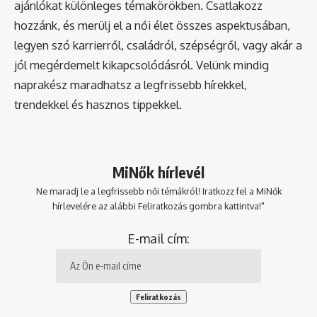
ajánlókat különleges témakörökben. Csatlakozz
hozzánk, és merülj el a női élet összes aspektusában,
legyen szó karrierről, családról, szépségről, vagy akár a
jól megérdemelt kikapcsolódásról. Velünk mindig
naprakész maradhatsz a legfrissebb hírekkel,
trendekkel és hasznos tippekkel.
MiNők hírlevél
Ne maradj le a legfrissebb női témákról! Iratkozz fel a MiNők
hírlevelére az alábbi Feliratkozás gombra kattintva!"
E-mail cím: