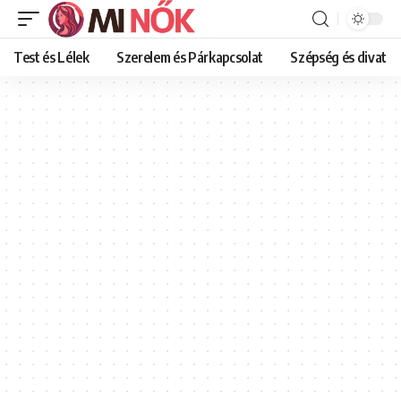
Test és Lélek
Szerelem és Párkapcsolat
Szépség és divat