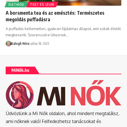
ÉLETMÓD
TEST ÉS LÉLEK
A borsmenta tea és az emésztés: Természetes
megoldás puffadásra
A puffadás kellemetlen, gyakran fájdalmas állapot, ami sokak életét
megkeseríti. Szerencsére léteznek
…
Balogh Nóra
július 18, 2025
MiNők.hu
Üdvözlünk a Mi Nők oldalon, ahol mindent megtalálsz,
ami nőknek való! Felfedezhetsz tanácsokat és