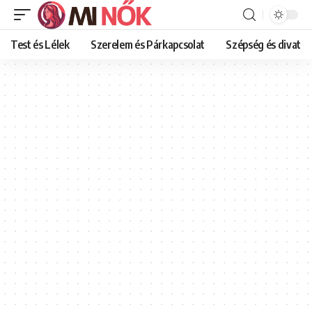
Test és Lélek
Szerelem és Párkapcsolat
Szépség és divat