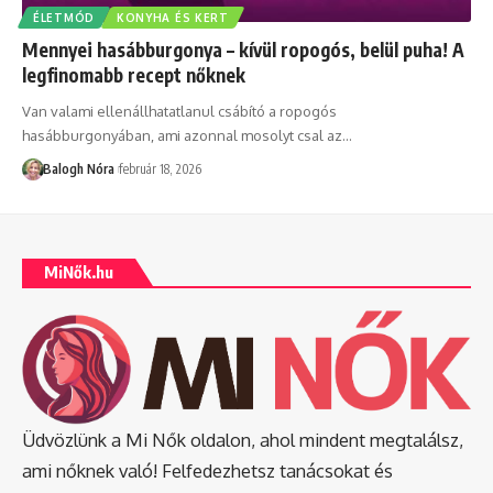
ÉLETMÓD
KONYHA ÉS KERT
Mennyei hasábburgonya – kívül ropogós, belül puha! A
legfinomabb recept nőknek
Van valami ellenállhatatlanul csábító a ropogós
hasábburgonyában, ami azonnal mosolyt csal az
…
Balogh Nóra
február 18, 2026
MiNők.hu
Üdvözlünk a Mi Nők oldalon, ahol mindent megtalálsz,
ami nőknek való! Felfedezhetsz tanácsokat és