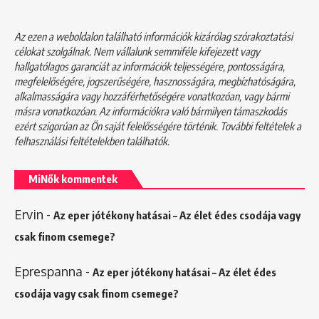
Az ezen a weboldalon található információk kizárólag szórakoztatási
célokat szolgálnak. Nem vállalunk semmiféle kifejezett vagy
hallgatólagos garanciát az információk teljességére, pontosságára,
megfelelőségére, jogszerűségére, hasznosságára, megbízhatóságára,
alkalmasságára vagy hozzáférhetőségére vonatkozóan, vagy bármi
másra vonatkozóan. Az információkra való bármilyen támaszkodás
ezért szigorúan az Ön saját felelősségére történik. További feltételek a
felhasználási feltételekben
találhatók.
MiNők kommentek
Ervin
-
Az eper jótékony hatásai – Az élet édes csodája vagy
csak finom csemege?
Eprespanna
-
Az eper jótékony hatásai – Az élet édes
csodája vagy csak finom csemege?