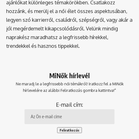
ajánlókat különleges témakörökben. Csatlakozz
hozzánk, és merülj el a női élet összes aspektusában,
legyen szó karrierről, családról, szépségről, vagy akár a
jól megérdemelt kikapcsolódásról. Velünk mindig
naprakész maradhatsz a legfrissebb hírekkel,
trendekkel és hasznos tippekkel.
MiNők hírlevél
Ne maradj le a legfrissebb női témákról! Iratkozz fel a MiNők
hírlevelére az alábbi Feliratkozás gombra kattintva!"
E-mail cím: