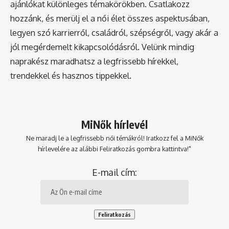
ajánlókat különleges témakörökben. Csatlakozz
hozzánk, és merülj el a női élet összes aspektusában,
legyen szó karrierről, családról, szépségről, vagy akár a
jól megérdemelt kikapcsolódásról. Velünk mindig
naprakész maradhatsz a legfrissebb hírekkel,
trendekkel és hasznos tippekkel.
MiNők hírlevél
Ne maradj le a legfrissebb női témákról! Iratkozz fel a MiNők
hírlevelére az alábbi Feliratkozás gombra kattintva!"
E-mail cím: