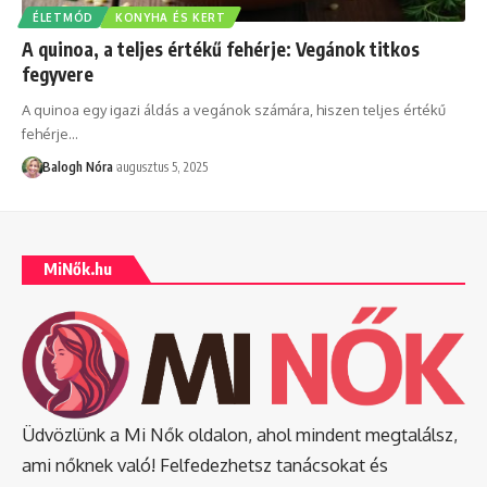
ÉLETMÓD
KONYHA ÉS KERT
A quinoa, a teljes értékű fehérje: Vegánok titkos
fegyvere
A quinoa egy igazi áldás a vegánok számára, hiszen teljes értékű
fehérje
…
Balogh Nóra
augusztus 5, 2025
MiNők.hu
Üdvözlünk a Mi Nők oldalon, ahol mindent megtalálsz,
ami nőknek való! Felfedezhetsz tanácsokat és