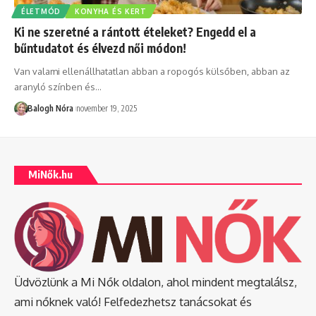
ÉLETMÓD
KONYHA ÉS KERT
Ki ne szeretné a rántott ételeket? Engedd el a
bűntudatot és élvezd női módon!
Van valami ellenállhatatlan abban a ropogós külsőben, abban az
aranyló színben és
…
Balogh Nóra
november 19, 2025
MiNők.hu
Üdvözlünk a Mi Nők oldalon, ahol mindent megtalálsz,
ami nőknek való! Felfedezhetsz tanácsokat és