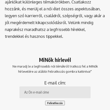
ajánlókat különleges témakörökben. Csatlakozz
hozzánk, és merülj el a női élet összes aspektusában,
legyen szó karrierről, családról, szépségről, vagy akár a
jól megérdemelt kikapcsolódásról. Velünk mindig
naprakész maradhatsz a legfrissebb hírekkel,
trendekkel és hasznos tippekkel.
MiNők hírlevél
Ne maradj le a legfrissebb női témákról! Iratkozz fel a MiNők
hírlevelére az alábbi Feliratkozás gombra kattintva!"
E-mail cím: