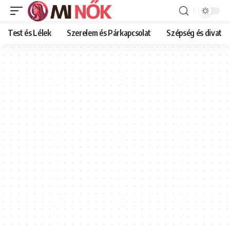
Test és Lélek
Szerelem és Párkapcsolat
Szépség és divat