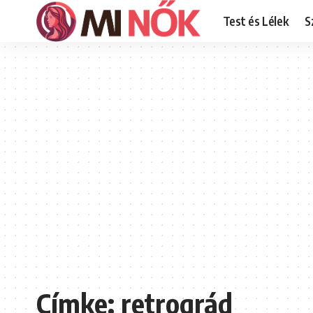
Test és Lélek
S
Címke:
retrográd