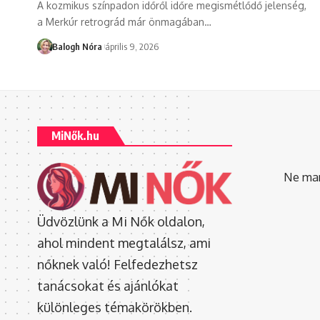
A kozmikus színpadon időről időre megismétlődő jelenség,
a Merkúr retrográd már önmagában
…
Balogh Nóra
április 9, 2026
MiNők.hu
Ne mara
Üdvözlünk a Mi Nők oldalon,
ahol mindent megtalálsz, ami
nőknek való! Felfedezhetsz
tanácsokat és ajánlókat
különleges témakörökben.