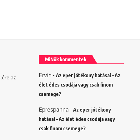
MiNők kommentek
Ervin
-
Az eper jótékony hatásai – Az
elére az
élet édes csodája vagy csak finom
csemege?
Eprespanna
-
Az eper jótékony
hatásai – Az élet édes csodája vagy
csak finom csemege?