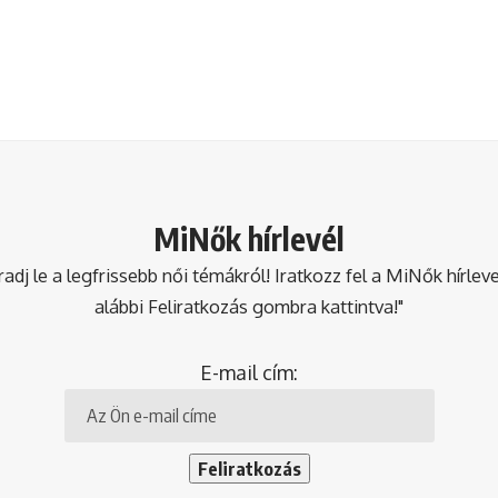
MiNők hírlevél
dj le a legfrissebb női témákról! Iratkozz fel a MiNők hírlev
alábbi Feliratkozás gombra kattintva!"
E-mail cím: