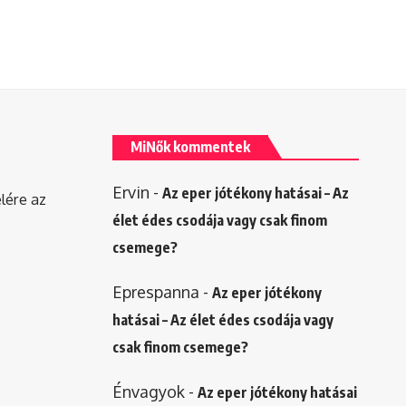
MiNők kommentek
Ervin
-
Az eper jótékony hatásai – Az
elére az
élet édes csodája vagy csak finom
csemege?
Eprespanna
-
Az eper jótékony
hatásai – Az élet édes csodája vagy
csak finom csemege?
Énvagyok
-
Az eper jótékony hatásai