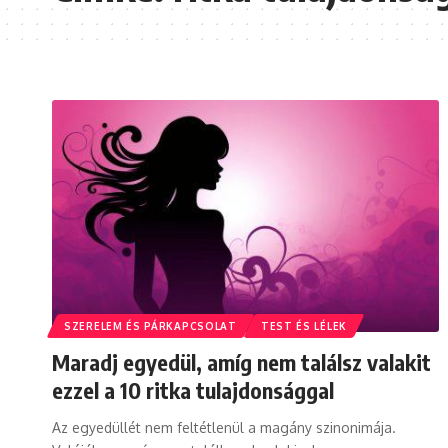
SZERELEM ÉS PÁRKAPCSOLAT
TEST ÉS LÉLEK
Maradj egyedül, amíg nem találsz valakit
ezzel a 10 ritka tulajdonsággal
Az egyedüllét nem feltétlenül a magány szinonimája.