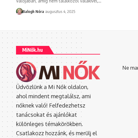
Valójában, amíg nem találkozol valakivel,
…
Balogh Nóra
augusztus 4, 2025
MiNők.hu
Ne mara
Üdvözlünk a Mi Nők oldalon,
ahol mindent megtalálsz, ami
nőknek való! Felfedezhetsz
tanácsokat és ajánlókat
különleges témakörökben.
Csatlakozz hozzánk, és merülj el