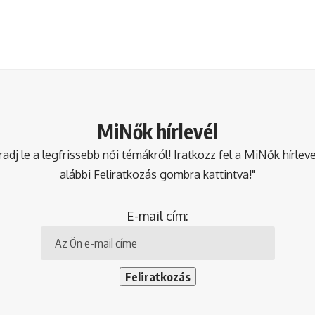
MiNők hírlevél
dj le a legfrissebb női témákról! Iratkozz fel a MiNők hírlev
alábbi Feliratkozás gombra kattintva!"
E-mail cím: