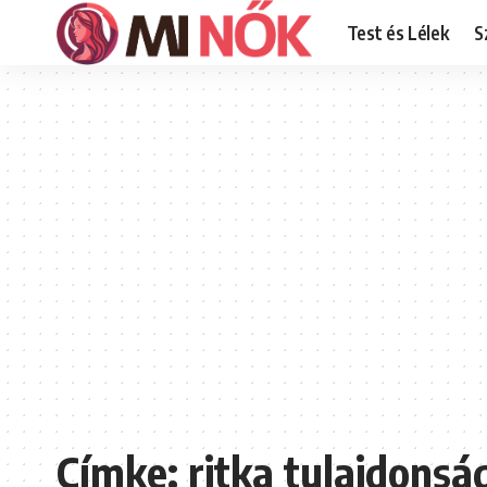
Test és Lélek
S
Címke:
ritka tulajdonsá