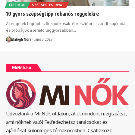
ÉLETMÓD
SZÉPSÉG ÉS DIVAT
10 gyors szépségtipp rohanós reggelekre
A reggelek legtöbbször kaotikusak: ébresztőóra szundi, kapkodás,
és próbáljuk a lehető leggyorsabban
…
Balogh Nóra
június 3, 2025
MiNők.hu
Üdvözlünk a Mi Nők oldalon, ahol mindent megtalálsz,
ami nőknek való! Felfedezhetsz tanácsokat és
ajánlókat különleges témakörökben. Csatlakozz