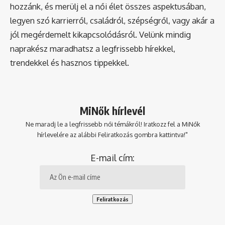
hozzánk, és merülj el a női élet összes aspektusában,
legyen szó karrierről, családról, szépségről, vagy akár a
jól megérdemelt kikapcsolódásról. Velünk mindig
naprakész maradhatsz a legfrissebb hírekkel,
trendekkel és hasznos tippekkel.
MiNők hírlevél
Ne maradj le a legfrissebb női témákról! Iratkozz fel a MiNők
hírlevelére az alábbi Feliratkozás gombra kattintva!"
E-mail cím: