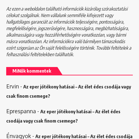
Az ezen a weboldalon található információk kizárólag szórakoztatási
célokat szolgálnak. Nem vállalunk semmiféle kifejezett vagy
hallgatólagos garanciát az információk teljességére, pontosságára,
megfelelőségére, jogszerűségére, hasznosságára, megbízhatóságára,
alkalmasságára vagy hozzáférhetőségére vonatkozóan, vagy bármi
másra vonatkozóan. Az információkra való bármilyen támaszkodás
ezért szigorúan az Ön saját felelősségére történik. További feltételek a
felhasználási feltételekben
találhatók.
MiNők kommentek
Ervin
-
Az eper jótékony hatásai – Az élet édes csodája vagy
csak finom csemege?
Eprespanna
-
Az eper jótékony hatásai – Az élet édes
csodája vagy csak finom csemege?
Énvagyok
-
Az eper jótékony hatásai – Az élet édes csodája