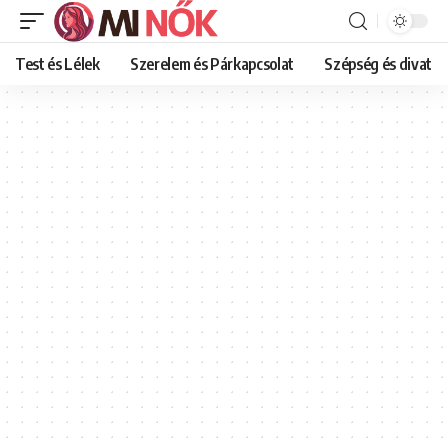
Test és Lélek
Szerelem és Párkapcsolat
Szépség és divat