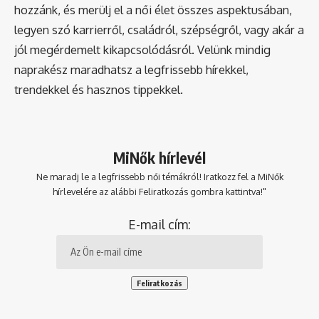
hozzánk, és merülj el a női élet összes aspektusában,
legyen szó karrierről, családról, szépségről, vagy akár a
jól megérdemelt kikapcsolódásról. Velünk mindig
naprakész maradhatsz a legfrissebb hírekkel,
trendekkel és hasznos tippekkel.
MiNők hírlevél
Ne maradj le a legfrissebb női témákról! Iratkozz fel a MiNők
hírlevelére az alábbi Feliratkozás gombra kattintva!"
E-mail cím: