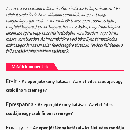
Az ezen a weboldalon található információk kizárólag szórakoztatási
célokat szolgálnak. Nem vállalunk semmiféle kifejezett vagy
hallgatólagos garanciát az információk teljességére, pontosságára,
megfelelőségére, jogszerűségére, hasznosságára, megbízhatóságára,
alkalmasságára vagy hozzáférhetőségére vonatkozóan, vagy bármi
másra vonatkozóan. Az információkra való bármilyen támaszkodás
ezért szigorúan az Ön saját felelősségére történik. További feltételek a
felhasználási feltételekben
találhatók.
MiNők kommentek
Ervin
-
Az eper jótékony hatásai – Az élet édes csodája vagy
csak finom csemege?
Eprespanna
-
Az eper jótékony hatásai – Az élet édes
csodája vagy csak finom csemege?
Énvagyok
-
Az eper jótékony hatásai – Az élet édes csodája