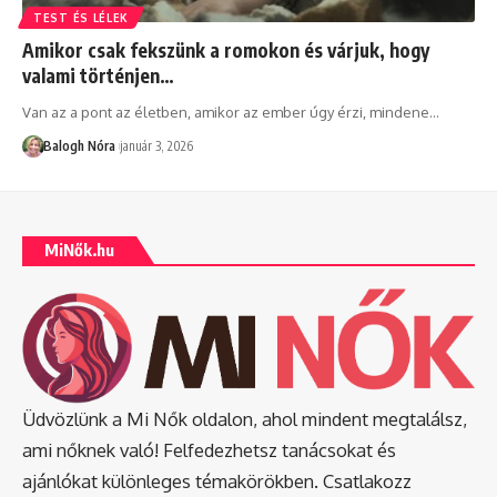
TEST ÉS LÉLEK
Amikor csak fekszünk a romokon és várjuk, hogy
valami történjen…
Van az a pont az életben, amikor az ember úgy érzi, mindene
…
Balogh Nóra
január 3, 2026
MiNők.hu
Üdvözlünk a Mi Nők oldalon, ahol mindent megtalálsz,
ami nőknek való! Felfedezhetsz tanácsokat és
ajánlókat különleges témakörökben. Csatlakozz