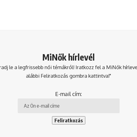
MiNők hírlevél
dj le a legfrissebb női témákról! Iratkozz fel a MiNők hírlev
alábbi Feliratkozás gombra kattintva!"
E-mail cím: