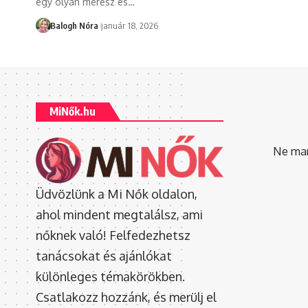
egy olyan merész és
…
Balogh Nóra
január 18, 2026
MiNők.hu
Ne mara
Üdvözlünk a Mi Nők oldalon,
ahol mindent megtalálsz, ami
nőknek való! Felfedezhetsz
tanácsokat és ajánlókat
különleges témakörökben.
Csatlakozz hozzánk, és merülj el