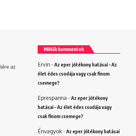
MiNők kommentek
Ervin
-
Az eper jótékony hatásai – Az
elére az
élet édes csodája vagy csak finom
csemege?
Eprespanna
-
Az eper jótékony
hatásai – Az élet édes csodája vagy
csak finom csemege?
Énvagyok
-
Az eper jótékony hatásai