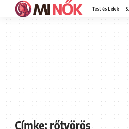
Test és Lélek
S
Címke:
rőtvörös